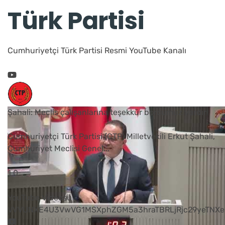
Türk Partisi
Cumhuriyetçi Türk Partisi Resmi YouTube Kanalı
Şahali: Meclis çalışanlarına teşekkür borcumuz vardır
Cumhuriyetçi Türk Partisi (CTP) Milletvekili Erkut Şahali,
Cumhuriyet Meclisi Genel
...
1
0
YouTube Videosu
VVVUNXE4U3VwVG1MSXphZGM5a3hraTBRLjRjc29yeTNXe