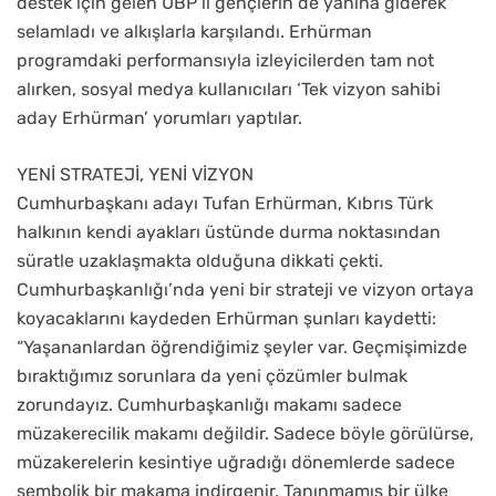
destek için gelen UBP’li gençlerin de yanına giderek
selamladı ve alkışlarla karşılandı. Erhürman
programdaki performansıyla izleyicilerden tam not
alırken, sosyal medya kullanıcıları ‘Tek vizyon sahibi
aday Erhürman’ yorumları yaptılar.
YENİ STRATEJİ, YENİ VİZYON
Cumhurbaşkanı adayı Tufan Erhürman, Kıbrıs Türk
halkının kendi ayakları üstünde durma noktasından
süratle uzaklaşmakta olduğuna dikkati çekti.
Cumhurbaşkanlığı’nda yeni bir strateji ve vizyon ortaya
koyacaklarını kaydeden Erhürman şunları kaydetti:
“Yaşananlardan öğrendiğimiz şeyler var. Geçmişimizde
bıraktığımız sorunlara da yeni çözümler bulmak
zorundayız. Cumhurbaşkanlığı makamı sadece
müzakerecilik makamı değildir. Sadece böyle görülürse,
müzakerelerin kesintiye uğradığı dönemlerde sadece
sembolik bir makama indirgenir. Tanınmamış bir ülke