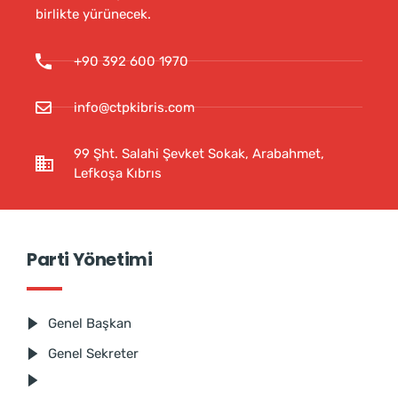
birlikte yürünecek.
+90 392 600 1970
info@ctpkibris.com
99 Şht. Salahi Şevket Sokak, Arabahmet,
Lefkoşa Kıbrıs
Parti Yönetimi
Genel Başkan
Genel Sekreter