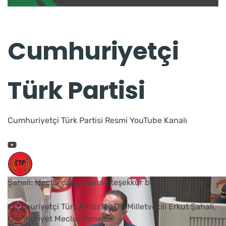
Cumhuriyetçi
Türk Partisi
Cumhuriyetçi Türk Partisi Resmi YouTube Kanalı
Şahali: Meclis çalışanlarına teşekkür borcumuz vardır
Cumhuriyetçi Türk Partisi (CTP) Milletvekili Erkut Şahali,
Cumhuriyet Meclisi Genel
...