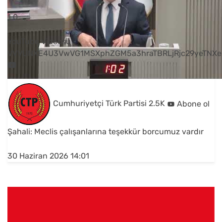
1
0
YouTube Videosu
VVVUNXE4U3VwVG1MSXphZGM5a3hraTBRLjRjc29yeTNXe
Cumhuriyetçi Türk Partisi
2.5K
Abone ol
Şahali: Meclis çalışanlarına teşekkür borcumuz vardır
30 Haziran 2026 14:01