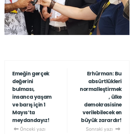
Emeğin gerçek
Erhürman: Bu
değerini
absürtlükleri
bulması,
normalleştirmek
insanca yaşam
, ülke
ve barış için 1
demokrasisine
Mayıs’ta
verilebilecek en
meydandayız!
büyük zarardır!
Önceki yazı
Sonraki yazı