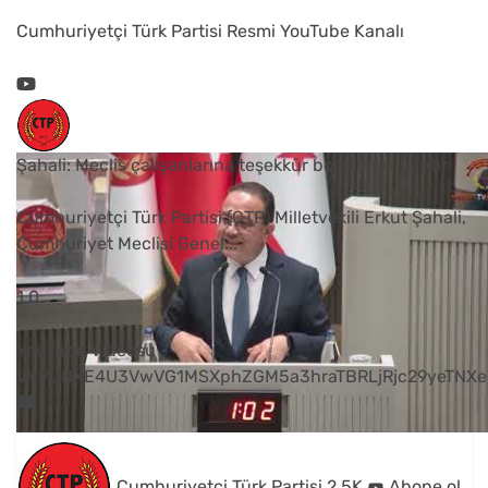
Cumhuriyetçi Türk Partisi Resmi YouTube Kanalı
Şahali: Meclis çalışanlarına teşekkür borcumuz vardır
Cumhuriyetçi Türk Partisi (CTP) Milletvekili Erkut Şahali,
Cumhuriyet Meclisi Genel
...
1
0
YouTube Videosu
VVVUNXE4U3VwVG1MSXphZGM5a3hraTBRLjRjc29yeTNXe
Cumhuriyetçi Türk Partisi
2.5K
Abone ol