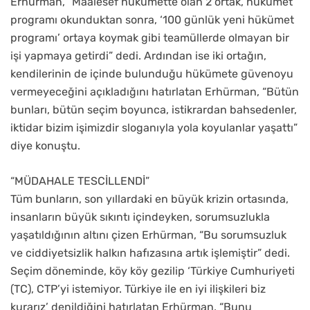
Erhürman, “Maalesef hükümette olan 2 ortak, hükümet
programı okunduktan sonra, ‘100 günlük yeni hükümet
programı’ ortaya koymak gibi teamüllerde olmayan bir
işi yapmaya getirdi” dedi. Ardından ise iki ortağın,
kendilerinin de içinde bulunduğu hükümete güvenoyu
vermeyeceğini açıkladığını hatırlatan Erhürman, “Bütün
bunları, bütün seçim boyunca, istikrardan bahsedenler,
iktidar bizim işimizdir sloganıyla yola koyulanlar yaşattı”
diye konuştu.
“MÜDAHALE TESCİLLENDİ”
Tüm bunların, son yıllardaki en büyük krizin ortasında,
insanların büyük sıkıntı içindeyken, sorumsuzlukla
yaşatıldığının altını çizen Erhürman, “Bu sorumsuzluk
ve ciddiyetsizlik halkın hafızasına artık işlemiştir” dedi.
Seçim döneminde, köy köy gezilip ‘Türkiye Cumhuriyeti
(TC), CTP’yi istemiyor. Türkiye ile en iyi ilişkileri biz
kurarız’ denildiğini hatırlatan Erhürman, “Bunu