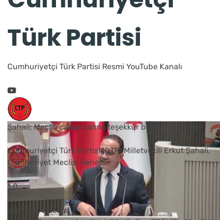
Türk Partisi
Cumhuriyetçi Türk Partisi Resmi YouTube Kanalı
Şahali: Meclis çalışanlarına teşekkür borcumuz vardır
Cumhuriyetçi Türk Partisi (CTP) Milletvekili Erkut Şahali,
Cumhuriyet Meclisi Genel
...
1
0
YouTube Videosu