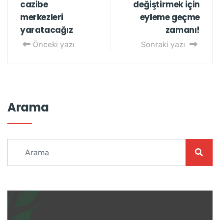
cazibe
değiştirmek için
merkezleri
eyleme geçme
yaratacağız
zamanı!
Önceki yazı
Sonraki yazı
Arama