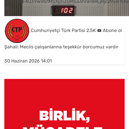
VVVUNXE4U3VwVG1MSXphZGM5a3hraTBRLjRjc29yeTNXe
Cumhuriyetçi Türk Partisi
2.5K
Abone ol
Şahali: Meclis çalışanlarına teşekkür borcumuz vardır
30 Haziran 2026 14:01