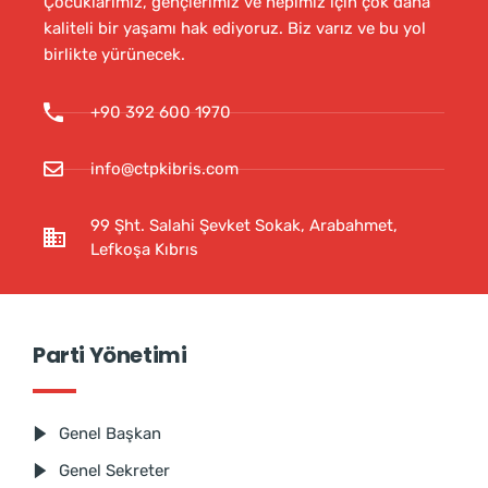
Çocuklarımız, gençlerimiz ve hepimiz için çok daha
kaliteli bir yaşamı hak ediyoruz. Biz varız ve bu yol
birlikte yürünecek.
+90 392 600 1970
info@ctpkibris.com
99 Şht. Salahi Şevket Sokak, Arabahmet,
Lefkoşa Kıbrıs
Parti Yönetimi
Genel Başkan
Genel Sekreter