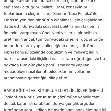
perspektifinden anlatarak sürecin çözümüne katkı
sağlamak olduğunu belirtti. Önel, konseyin bu
toplantısının sloganı olan, ‘Sınırlar Ötesi Politika’ ile
Kıbrıs’ın yeniden bir bütün olabilmesi için çalıştıklarını
ifade etti. Dünyadaki sosyalist politikaların takibinin
önemini vurgulayan Önel, yeni ve ilerici bir politika
üretiminin ancak tüm dünyadaki örnekler göz önünde
bulundurularak yapılabileceğinin altını çizdi. Önel,
Kıbrıs konusu özelinde popülizmin ve milliyetçiliğin
halklar arasındaki ilişkileri nasıl zarara uğrattığını ve bu
noktada tüm dünyada popülizme karşı yapılan
mücadeleyi nasıl ilerletebileceklerinin yollarının
aranmasının gerektiğini dile getirdi.
BARIŞ EĞİTİMİ VE İKİ TOPLUMLU ETKİNLİKLER ÖNEMLİ
Toplantıda Kıbrıs Sorununun çözümüne yönelik tam
destek kararı alınarak tüm dünya gençlik örgütleri
tarafından kabul edilen bir metin onaylandı. Metinde iki