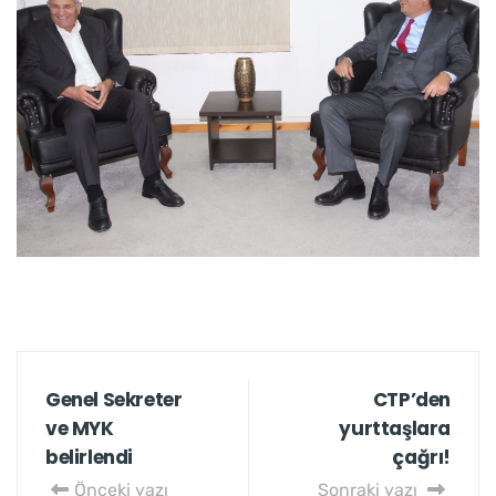
Genel Sekreter
CTP’den
ve MYK
yurttaşlara
belirlendi
çağrı!
Önceki yazı
Sonraki yazı