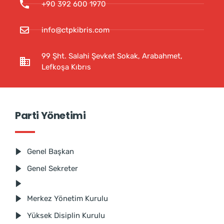
+90 392 600 1970
info@ctpkibris.com
99 Şht. Salahi Şevket Sokak, Arabahmet,
Lefkoşa Kıbrıs
Parti Yönetimi
Genel Başkan
Genel Sekreter
Merkez Yönetim Kurulu
Yüksek Disiplin Kurulu