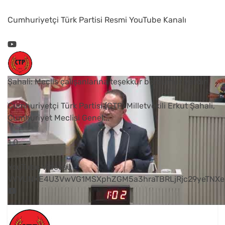
Cumhuriyetçi Türk Partisi Resmi YouTube Kanalı
Şahali: Meclis çalışanlarına teşekkür borcumuz vardır
Cumhuriyetçi Türk Partisi (CTP) Milletvekili Erkut Şahali,
Cumhuriyet Meclisi Genel
...
1
0
YouTube Videosu
VVVUNXE4U3VwVG1MSXphZGM5a3hraTBRLjRjc29yeTNXe