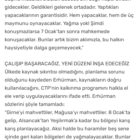
gidecekler. Geldikleri gelenek ortadadır. Yaptıkları
yapacaklarının garantisidir. Hem yapacaklar, hem de üç
maymunu oynayacaklar. Yağma yok! Şimdi
konuşmazlarsa 7 Ocak’tan sonra mahkemede
konuşacaklar. Bunlar artık bizim aklımızla, bu halkın
haysiyetiyle dalga geçemeyecek.”
ÇALIŞIP BAŞARACAĞIZ, YENİ DÜZENİ İNŞA EDECEĞİZ
Ülkede kaynak sıkıntısı olmadığını, planlama sorunu
olduğunu kaydeden Erhürman, kaynakların doğru
kullanılacağını, CTP’nin kalkınma programını halkla el
ele verip uygulayacaklarını ifade etti. Erhürman
sözlerini şöyle tamamladı:
“Girne’yi mahvettiler, Mağusa’yı mahvettiler. 8 Ocak’ta
gelip, Alsancak’tan Yeşilırmak’a kadar bu bölgeyi karış
karış planlayacağız. Aksi halde bu haramiler beş sene
içinde geri kalan bölgeleri de yağmalayacaklar. Bunlar