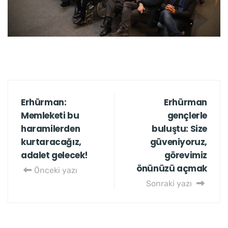
Erhürman:
Erhürman
Memleketi bu
gençlerle
haramilerden
buluştu: Size
kurtaracağız,
güveniyoruz,
adalet gelecek!
görevimiz
önünüzü açmak
Önceki yazı
Sonraki yazı