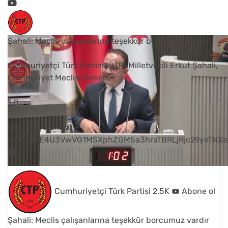
Şahali: Meclis çalışanlarına teşekkür borcumuz vardır
Cumhuriyetçi Türk Partisi (CTP) Milletvekili Erkut Şahali,
Cumhuriyet Meclisi Genel
...
1
0
YouTube Videosu
VVVUNXE4U3VwVG1MSXphZGM5a3hraTBRLjRjc29yeTNXe
Cumhuriyetçi Türk Partisi
2.5K
Abone ol
Şahali: Meclis çalışanlarına teşekkür borcumuz vardır