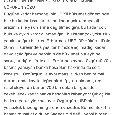
ÖZGÜRGÜN, UBP’NİN YOLSUZLUK BUZDAĞININ
GÖRÜNEN YÜZÜ
Bugüne kadar herhangi bir UBP’li hükümet döneminde
bile bu kadar kısa sürede bu kadar çok kamuya ait
arazinin aile yakınlarına dağıtılmadığını, bu kadar çok
hukuka aykırı karar alınmadığını, bu kadar çok yolsuzluk
yapılmadığını belirten Erhürman, UBP-DP Hükümeti’nin
20 aylık süresinde siyasi tarihimizde açılmadığı kadar
dava açıldığını ve hepsinin de hükümetin aleyhine
sonuçlandığını ifade etti. Erhürman ayrıca Özgürgün’ün
basına yansıyan banka hesapları hakkında da sert
konuştu: “Özgürgün ile aynı maaşı alırken benim mal
durumumda kayda değer bir değişiklik olmamışken
nasıl oluyor da bunun 700 bin doları bir gecede
çekebilecek kadar banka hesapları kabarıyor? Çık açıkla
halka diyoruz yine susuyor. Özgürgün, UBP’nin
yolsuzluk buzdağının görünen yüzüdür. Bu memleketin
başına musallat oldular. Sadece biri değil hepsi birden