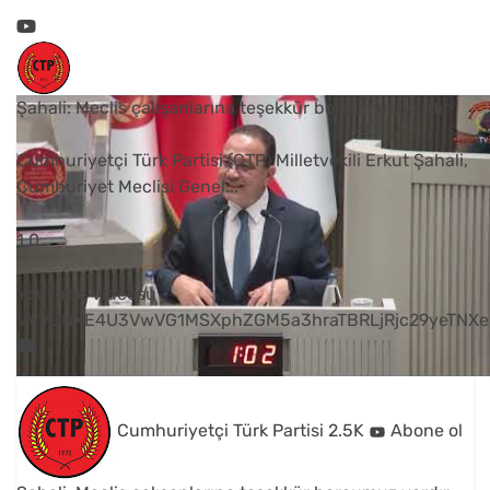
Şahali: Meclis çalışanlarına teşekkür borcumuz vardır
Cumhuriyetçi Türk Partisi (CTP) Milletvekili Erkut Şahali,
Cumhuriyet Meclisi Genel
...
1
0
YouTube Videosu
VVVUNXE4U3VwVG1MSXphZGM5a3hraTBRLjRjc29yeTNXe
Cumhuriyetçi Türk Partisi
2.5K
Abone ol