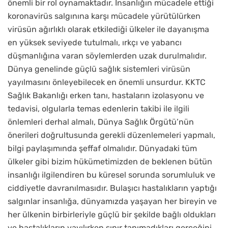
önemli bir rol oynamaktadır. İnsanlığın mücadele ettiği
koronavirüs salgınına karşı mücadele yürütülürken
virüsün ağırlıklı olarak etkilediği ülkeler ile dayanışma
en yüksek seviyede tutulmalı, ırkçı ve yabancı
düşmanlığına varan söylemlerden uzak durulmalıdır.
Dünya genelinde güçlü sağlık sistemleri virüsün
yayılmasını önleyebilecek en önemli unsurdur. KKTC
Sağlık Bakanlığı erken tanı, hastaların izolasyonu ve
tedavisi, olgularla temas edenlerin takibi ile ilgili
önlemleri derhal almalı, Dünya Sağlık Örgütü’nün
önerileri doğrultusunda gerekli düzenlemeleri yapmalı,
bilgi paylaşımında şeffaf olmalıdır. Dünyadaki tüm
ülkeler gibi bizim hükümetimizden de beklenen bütün
insanlığı ilgilendiren bu küresel sorunda sorumluluk ve
ciddiyetle davranılmasıdır. Bulaşıcı hastalıkların yaptığı
salgınlar insanlığa, dünyamızda yaşayan her bireyin ve
her ülkenin birbirleriyle güçlü bir şekilde bağlı oldukları
ve hastalıkların yayılırken sınır tanımadıkları gerçeğini