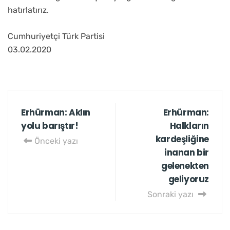
hatırlatırız.
Cumhuriyetçi Türk Partisi
03.02.2020
Erhürman: Aklın
Erhürman:
yolu barıştır!
Halkların
kardeşliğine
Önceki yazı
inanan bir
gelenekten
geliyoruz
Sonraki yazı