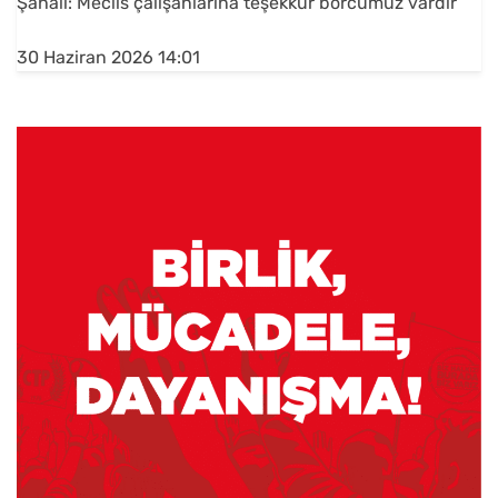
Şahali: Meclis çalışanlarına teşekkür borcumuz vardır
30 Haziran 2026 14:01