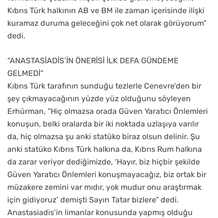
Kıbrıs Türk halkının AB ve BM ile zaman içerisinde ilişki
kuramaz duruma geleceğini çok net olarak görüyorum”
dedi.
“ANASTASİADİS’İN ÖNERİSİ İLK DEFA GÜNDEME
GELMEDİ”
Kıbrıs Türk tarafının sunduğu tezlerle Cenevre’den bir
şey çıkmayacağının yüzde yüz olduğunu söyleyen
Erhürman, “Hiç olmazsa orada Güven Yaratıcı Önlemleri
konuşun, belki oralarda bir iki noktada uzlaşıya varılır
da, hiç olmazsa şu anki statüko biraz olsun delinir. Şu
anki statüko Kıbrıs Türk halkına da, Kıbrıs Rum halkına
da zarar veriyor dediğimizde, ‘Hayır, biz hiçbir şekilde
Güven Yaratıcı Önlemleri konuşmayacağız, biz ortak bir
müzakere zemini var mıdır, yok mudur onu araştırmak
için gidiyoruz’ demişti Sayın Tatar bizlere” dedi.
Anastasiadis’in limanlar konusunda yapmış olduğu