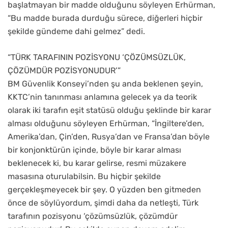
başlatmayan bir madde olduğunu söyleyen Erhürman,
“Bu madde burada durduğu sürece, diğerleri hiçbir
şekilde gündeme dahi gelmez” dedi.
“TÜRK TARAFININ POZİSYONU ‘ÇÖZÜMSÜZLÜK,
ÇÖZÜMDÜR POZİSYONUDUR’”
BM Güvenlik Konseyi’nden şu anda beklenen şeyin,
KKTC’nin tanınması anlamına gelecek ya da teorik
olarak iki tarafın eşit statüsü olduğu şeklinde bir karar
alması olduğunu söyleyen Erhürman, “İngiltere’den,
Amerika’dan, Çin’den, Rusya’dan ve Fransa’dan böyle
bir konjonktürün içinde, böyle bir karar alması
beklenecek ki, bu karar gelirse, resmi müzakere
masasına oturulabilsin. Bu hiçbir şekilde
gerçekleşmeyecek bir şey. O yüzden ben gitmeden
önce de söylüyordum, şimdi daha da netleşti, Türk
tarafının pozisyonu ‘çözümsüzlük, çözümdür