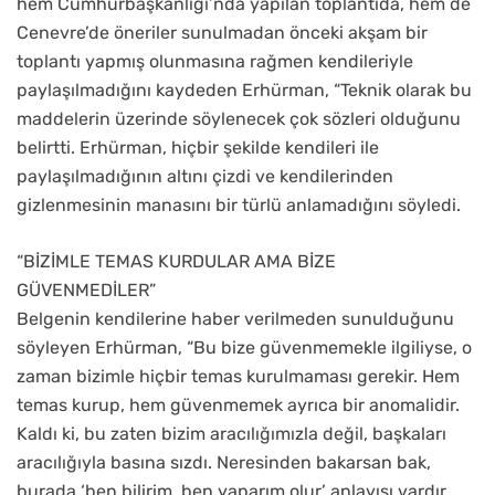
hem Cumhurbaşkanlığı’nda yapılan toplantıda, hem de
Cenevre’de öneriler sunulmadan önceki akşam bir
toplantı yapmış olunmasına rağmen kendileriyle
paylaşılmadığını kaydeden Erhürman, “Teknik olarak bu
maddelerin üzerinde söylenecek çok sözleri olduğunu
belirtti. Erhürman, hiçbir şekilde kendileri ile
paylaşılmadığının altını çizdi ve kendilerinden
gizlenmesinin manasını bir türlü anlamadığını söyledi.
“BİZİMLE TEMAS KURDULAR AMA BİZE
GÜVENMEDİLER”
Belgenin kendilerine haber verilmeden sunulduğunu
söyleyen Erhürman, “Bu bize güvenmemekle ilgiliyse, o
zaman bizimle hiçbir temas kurulmaması gerekir. Hem
temas kurup, hem güvenmemek ayrıca bir anomalidir.
Kaldı ki, bu zaten bizim aracılığımızla değil, başkaları
aracılığıyla basına sızdı. Neresinden bakarsan bak,
burada ‘ben bilirim, ben yaparım olur’ anlayışı vardır.