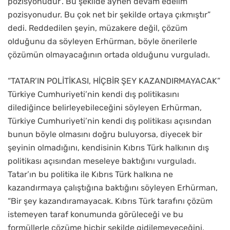
pozisyonudur’. Bu şekilde aynen devam edelim
pozisyonudur. Bu çok net bir şekilde ortaya çıkmıştır”
dedi. Reddedilen şeyin, müzakere değil, çözüm
olduğunu da söyleyen Erhürman, böyle önerilerle
çözümün olmayacağının ortada olduğunu vurguladı.
“TATAR’IN POLİTİKASI, HİÇBİR ŞEY KAZANDIRMAYACAK”
Türkiye Cumhuriyeti’nin kendi dış politikasını
dilediğince belirleyebileceğini söyleyen Erhürman,
Türkiye Cumhuriyeti’nin kendi dış politikası açısından
bunun böyle olmasını doğru buluyorsa, diyecek bir
şeyinin olmadığını, kendisinin Kıbrıs Türk halkının dış
politikası açısından meseleye baktığını vurguladı.
Tatar’ın bu politika ile Kıbrıs Türk halkına ne
kazandırmaya çalıştığına baktığını söyleyen Erhürman,
“Bir şey kazandıramayacak. Kıbrıs Türk tarafını çözüm
istemeyen taraf konumunda görüleceği ve bu
formüllerle çözüme hiçbir şekilde gidilemeyeceğini,