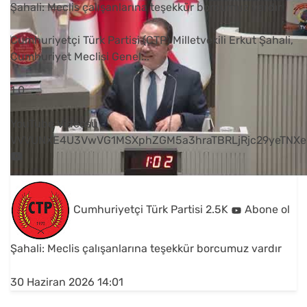
Şahali: Meclis çalışanlarına teşekkür borcumuz vardır
Cumhuriyetçi Türk Partisi (CTP) Milletvekili Erkut Şahali,
Cumhuriyet Meclisi Genel
...
1
0
YouTube Videosu
VVVUNXE4U3VwVG1MSXphZGM5a3hraTBRLjRjc29yeTNXe
Cumhuriyetçi Türk Partisi
2.5K
Abone ol
Şahali: Meclis çalışanlarına teşekkür borcumuz vardır
30 Haziran 2026 14:01