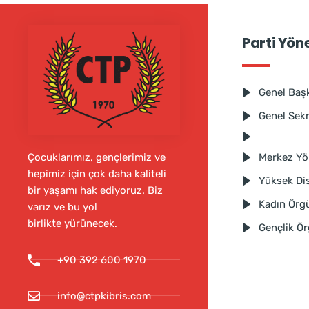
Parti Yön
Genel Baş
Genel Sek
Merkez Yö
Çocuklarımız, gençlerimiz ve
hepimiz için çok daha kaliteli
Yüksek Dis
bir yaşamı hak ediyoruz. Biz
Kadın Örg
varız ve bu yol
birlikte yürünecek.
Gençlik Ö
+90 392 600 1970
info@ctpkibris.com