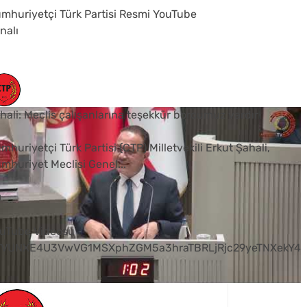
mhuriyetçi Türk Partisi Resmi YouTube
nalı
hali: Meclis çalışanlarına teşekkür borcumuz vardır
mhuriyetçi Türk Partisi (CTP) Milletvekili Erkut Şahali,
mhuriyet Meclisi Genel
...
0
uTube Videosu
VVUNXE4U3VwVG1MSXphZGM5a3hraTBRLjRjc29yeTNXekY4