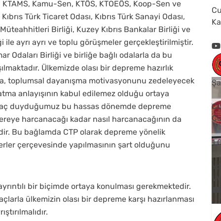
Ş, KTAMS, Kamu-Sen, KTÖS, KTOEÖS, Koop-Sen ve
Cu
ıbrıs Türk Ticaret Odası, Kıbrıs Türk Sanayi Odası,
Ka
t Müteahhitleri Birliği, Kuzey Kıbrıs Bankalar Birliği ve
 ile ayrı ayrı ve toplu görüşmeler gerçekleştirilmiştir.
r Odaları Birliği ve birliğe bağlı odalarla da bu
şılmaktadır. Ülkemizde olası bir depreme hazırlık
da, toplumsal dayanışma motivasyonunu zedeleyecek
Şa
atma anlayışının kabul edilemez olduğu ortaya
htiyaç duyduğumuz bu hassas dönemde depreme
Cu
Cu
 nereye harcanacağı kadar nasıl harcanacağının da
emdir. Bu bağlamda CTP olarak depreme yönelik
1
iterler çerçevesinde yapılmasının şart olduğunu
Yo
V
ayrıntılı bir biçimde ortaya konulması gerekmektedir.
açlarla ülkemizin olası bir depreme karşı hazırlanması
ştırılmalıdır.