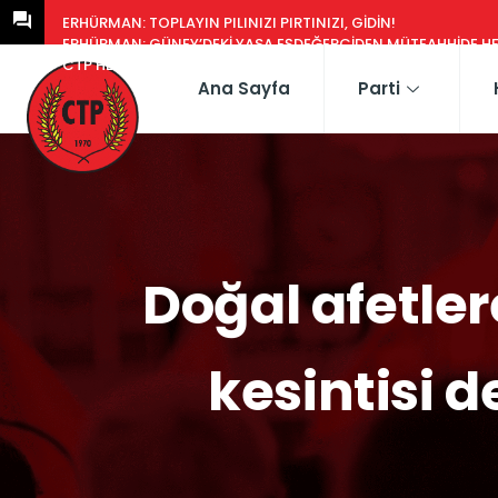
ERHÜRMAN: TOPLAYIN PILINIZI PIRTINIZI, GIDIN!
ERHÜRMAN: GÜNEY’DEKI YASA EŞDEĞERCIDEN MÜTEAHHIDE HERK
CTP HEYETI, TRAFIK EĞITIM PARKI’NI YERINDE INCELEDI
Ana Sayfa
Parti
Doğal afetler
kesintisi d