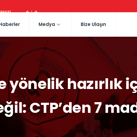
ESI ...
Haberler
Medya
Bize Ulaşın
e yönelik hazırlık 
eğil: CTP’den 7 ma