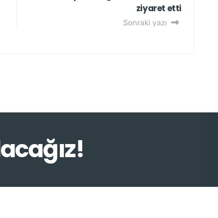
ziyaret etti
Sonraki yazı
lacağız!