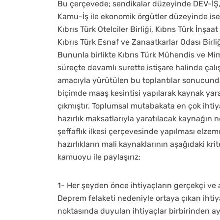
Bu çerçevede; sendikalar düzeyinde DEV-İ
Kamu-İş ile ekonomik örgütler düzeyinde ise K
Kıbrıs Türk Otelciler Birliği, Kıbrıs Türk İnşaa
Kıbrıs Türk Esnaf ve Zanaatkarlar Odası Birliği
Bununla birlikte Kıbrıs Türk Mühendis ve Mima
süreçte devamlı surette istişare halinde çalı
amacıyla yürütülen bu toplantılar sonucun
biçimde maaş kesintisi yapılarak kaynak yar
çıkmıştır. Toplumsal mutabakata en çok i
hazırlık maksatlarıyla yaratılacak kaynağın
şeffaflık ilkesi çerçevesinde yapılması elz
hazırlıkların mali kaynaklarının aşağıdaki kr
kamuoyu ile paylaşırız:
1- Her şeyden önce ihtiyaçların gerçekçi ve 
Deprem felaketi nedeniyle ortaya çıkan ihtiy
noktasında duyulan ihtiyaçlar birbirinden ayrı