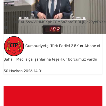
1
0
YouTube Videosu
VVVUNXE4U3VwVG1MSXphZGM5a3hraTBRLjRjc29yeTNXe
Cumhuriyetçi Türk Partisi
2.5K
Abone ol
Şahali: Meclis çalışanlarına teşekkür borcumuz vardır
30 Haziran 2026 14:01