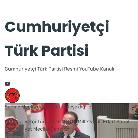
Cumhuriyetçi
Türk Partisi
Cumhuriyetçi Türk Partisi Resmi YouTube Kanalı
Şahali: Meclis çalışanlarına teşekkür borcumuz vardır
Cumhuriyetçi Türk Partisi (CTP) Milletvekili Erkut Şahali,
Cumhuriyet Meclisi Genel
...