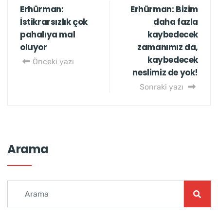
Erhürman:
Erhürman: Bizim
İstikrarsızlık çok
daha fazla
pahalıya mal
kaybedecek
oluyor
zamanımız da,
kaybedecek
Önceki yazı
neslimiz de yok!
Sonraki yazı
Arama