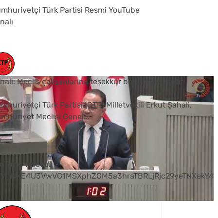
mhuriyetçi Türk Partisi Resmi YouTube
nalı
hali: Meclis çalışanlarına teşekkür borcumuz vardır
mhuriyetçi Türk Partisi (CTP) Milletvekili Erkut Şahali,
mhuriyet Meclisi Genel
...
0
uTube Videosu
VVUNXE4U3VwVG1MSXphZGM5a3hraTBRLjRjc29yeTNXekY4