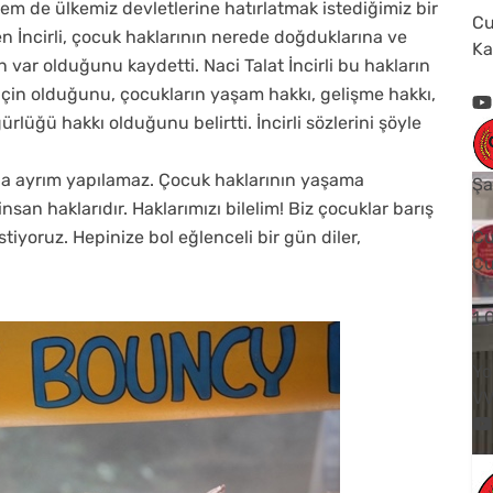
 de ülkemiz devletlerine hatırlatmak istediğimiz bir
Cu
yen İncirli, çocuk haklarının nerede doğduklarına ve
Ka
n var olduğunu kaydetti. Naci Talat İncirli bu hakların
için olduğunu, çocukların yaşam hakkı, gelişme hakkı,
rlüğü hakkı olduğunu belirtti. İncirli sözlerini şöyle
uğa ayrım yapılamaz. Çocuk haklarının yaşama
Şa
nsan haklarıdır. Haklarımızı bilelim! Biz çocuklar barış
tiyoruz. Hepinize bol eğlenceli bir gün diler,
Cu
Cu
1
Yo
V