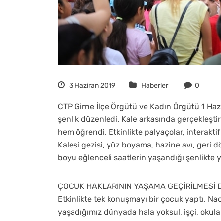
3 Haziran 2019
Haberler
0
CTP Girne İlçe Örgütü ve Kadın Örgütü 1 Haz
şenlik düzenledi. Kale arkasında gerçekleşt
hem öğrendi. Etkinlikte palyaçolar, interakti
Kalesi gezisi, yüz boyama, hazine avı, geri dö
boyu eğlenceli saatlerin yaşandığı şenlikte y
ÇOCUK HAKLARININ YAŞAMA GEÇİRİLMESİ 
Etkinlikte tek konuşmayı bir çocuk yaptı. Na
yaşadığımız dünyada hala yoksul, işçi, okul