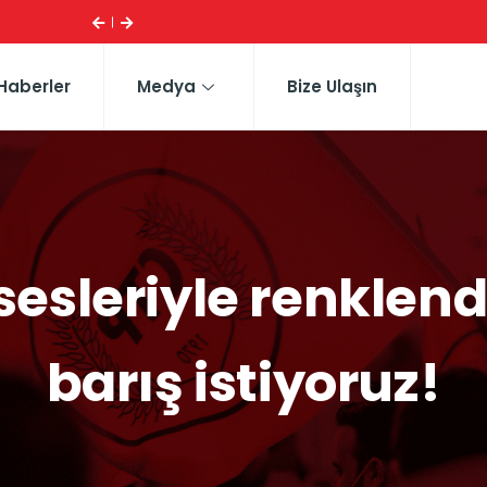
ESI ...
CTP HEYETI, TRAFIK EĞITIM PARKI’NI YERINDE INCELE
Haberler
Medya
Bize Ulaşın
esleriyle renklendi
barış istiyoruz!