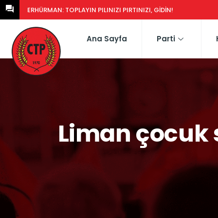
ERHÜRMAN: GÜNEY’DEKI YASA EŞDEĞERCIDEN MÜTEAHHIDE HERK
Ana Sayfa
Parti
Liman çocuk s