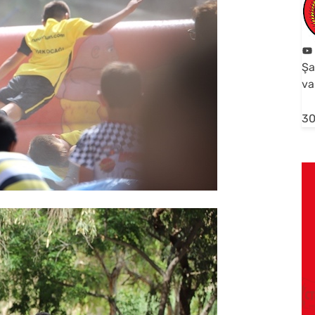
Şa
va
30