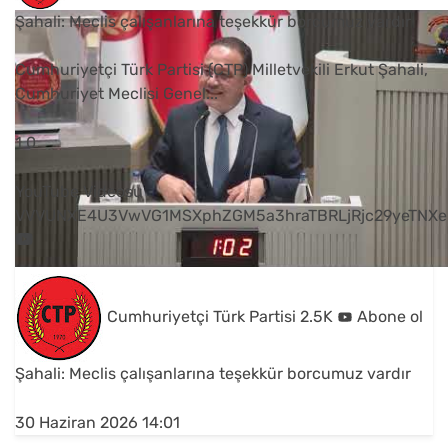
Şahali: Meclis çalışanlarına teşekkür borcumuz vardır
Cumhuriyetçi Türk Partisi (CTP) Milletvekili Erkut Şahali,
Cumhuriyet Meclisi Genel
...
1
0
YouTube Videosu
VVVUNXE4U3VwVG1MSXphZGM5a3hraTBRLjRjc29yeTNXe
Cumhuriyetçi Türk Partisi
2.5K
Abone ol
Şahali: Meclis çalışanlarına teşekkür borcumuz vardır
30 Haziran 2026 14:01