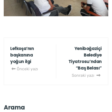
Lefkoşa’nın
Yeniboğaziçi
başkanına
Belediye
yoğun ilgi
Tiyatrosu’ndan
“Baş Belası”
Önceki yazı
Sonraki yazı
Arama