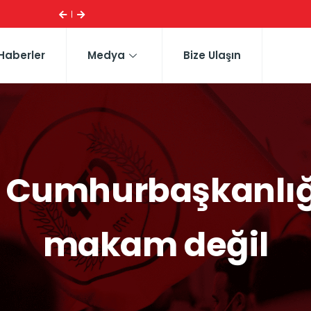
ESI ...
CTP HEYETI, TRAFIK EĞITIM PARKI’NI YERINDE INCELE
Haberler
Medya
Bize Ulaşın
 Cumhurbaşkanlığ
makam değil