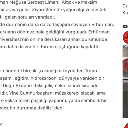
ürman Mağusa Serbest Limanı, Altıok ve Maksim
Cu
bir araya geldi. Ziyaretlerinde yoğun ilgi ve destek
Ka
 gelen soruları yanıtladı.
de durmanın daha da zorlaştığını söyleyen Erhürman,
rkların dönmez hale geldiğini vurguladı. Erhürman,
niversitesi’nin online ders kararı almak durumunda
dan daha da zor bir durum oluştuğunu kaydetti.
Şa
Cu
Cu
ın önünde birçok iş olacağını kaydeden Tufan
yaşamı, eğitim, hidrokarbon, dünyayla yeniden bir
1
Doğu Akdeniz’deki gelişmeler’ olarak sıraladı.
dir. Yine Cumhurbaşkanı müzakereci olacak, ama
Yo
 yoksa tören paşalığı yaparım, ya da sembolik bir
V
ecek bir durumda değiliz” dedi.
R”