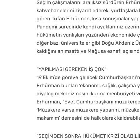
Seçim çalışmalarını aralıksız sürdüren Erh
kahvehanelerini ziyaret ederek, yurttaşlarla 
gören Tufan Erhürman, kısa konuşmalar yaptı,
Pandemi sürecinde kendi ayaklarımız üzerin
hükümetin yanlışları yüzünden ekonomide ça
diğer bazı üniversiteler gibi Doğu Akdeniz Ü
kaldığını anımsattı ve Mağusa esnafı açısın
“YAPILMASI GEREKEN İŞ ÇOK”
19 Ekim’de göreve gelecek Cumhurbaşkanı’n
Erhürman bunları ‘ekonomi, sağlık, çalışma 
diyalog mekanizmasını kurma mecburiyeti ve 
Erhürman, “Evet Cumhurbaşkanı müzakereci
‘Müzakere varsa müzakere yaparım, müzakere
makamım’ demesini de halk olarak kaldırabil
“SEÇİMDEN SONRA HÜKÜMET KRİZİ OLABİLİ