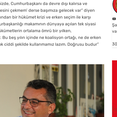
izde, Cumhurbaşkanı da devre dışı kalırsa ve
ailesini çekmem’ derse başımıza gelecek var” diyen
dan bir hükümet krizi ve erken seçim ile karşı
urbaşkanlığı makamının dünyaya açılan tek siyasi
Şa
ümetlerin ortalama ömrü bir yılken,
va
 Bu beş yılın içinde ne koalisyon ortağı, ne de erken
30
çok ciddi şekilde kullanmamız lazım. Doğrusu budur”