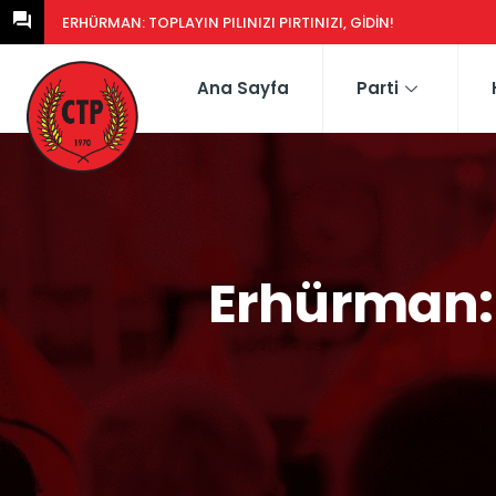
ERHÜRMAN: GÜNEY’DEKI YASA EŞDEĞERCIDEN MÜTEAHHIDE HERK
Ana Sayfa
Parti
Erhürman: