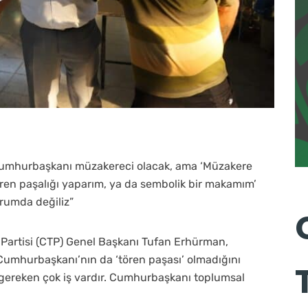
Cumhurbaşkanı müzakereci olacak, ama ‘Müzakere
en paşalığı yaparım, ya da sembolik bir makamım’
urumda değiliz”
Partisi (CTP) Genel Başkanı Tufan Erhürman,
umhurbaşkanı’nın da ‘tören paşası’ olmadığını
 gereken çok iş vardır. Cumhurbaşkanı toplumsal