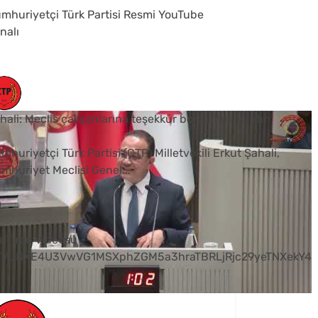
mhuriyetçi Türk Partisi Resmi YouTube
nalı
hali: Meclis çalışanlarına teşekkür borcumuz vardır
mhuriyetçi Türk Partisi (CTP) Milletvekili Erkut Şahali,
mhuriyet Meclisi Genel
...
0
uTube Videosu
VVUNXE4U3VwVG1MSXphZGM5a3hraTBRLjRjc29yeTNXekY4