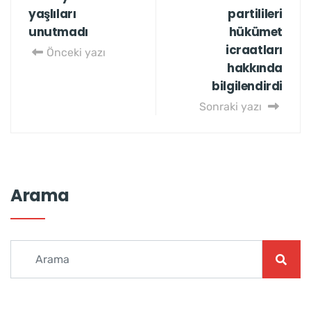
yaşlıları
partilileri
unutmadı
hükümet
icraatları
Önceki yazı
hakkında
bilgilendirdi
Sonraki yazı
Arama