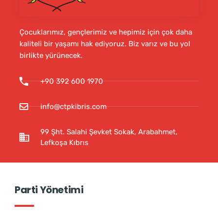
Çocuklarımız, gençlerimiz ve hepimiz için çok daha
kaliteli bir yaşamı hak ediyoruz. Biz varız ve bu yol
birlikte yürünecek.
+90 392 600 1970
info@ctpkibris.com
99 Şht. Salahi Şevket Sokak, Arabahmet,
Lefkoşa Kıbrıs
Parti Yönetimi