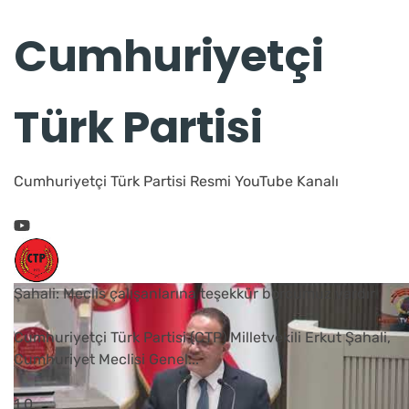
Cumhuriyetçi
Türk Partisi
Cumhuriyetçi Türk Partisi Resmi YouTube Kanalı
Şahali: Meclis çalışanlarına teşekkür borcumuz vardır
Cumhuriyetçi Türk Partisi (CTP) Milletvekili Erkut Şahali,
Cumhuriyet Meclisi Genel
...
1
0