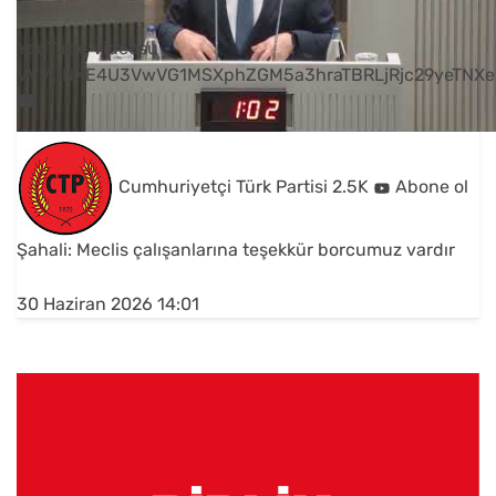
YouTube Videosu
VVVUNXE4U3VwVG1MSXphZGM5a3hraTBRLjRjc29yeTNXe
Cumhuriyetçi Türk Partisi
2.5K
Abone ol
Şahali: Meclis çalışanlarına teşekkür borcumuz vardır
30 Haziran 2026 14:01