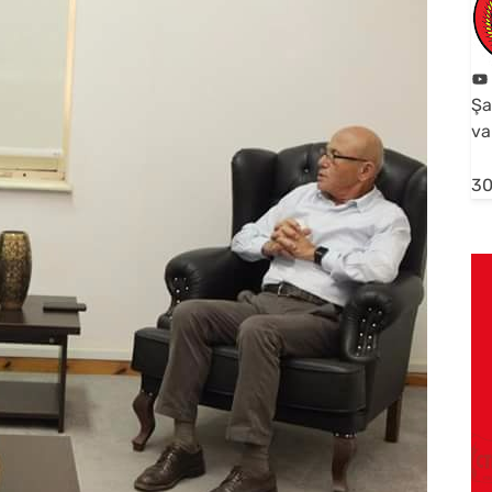
Şa
va
30