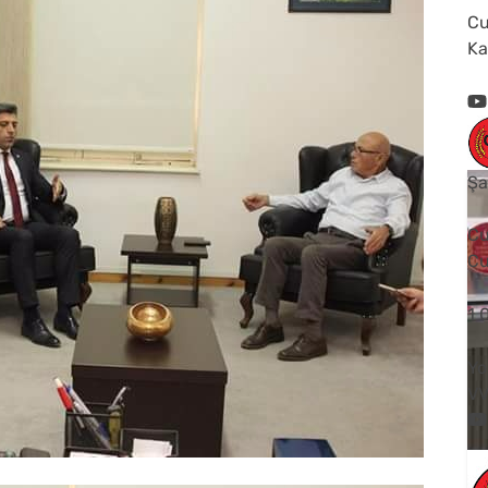
Cu
Ka
Şa
Cu
Cu
1
Yo
V