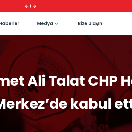
ESI ...
CTP HEYETI, TRAFIK EĞITIM PARKI’NI YERINDE INCELE
Haberler
Medya
Bize Ulaşın
t Ali Talat CHP H
Merkez’de kabul ett