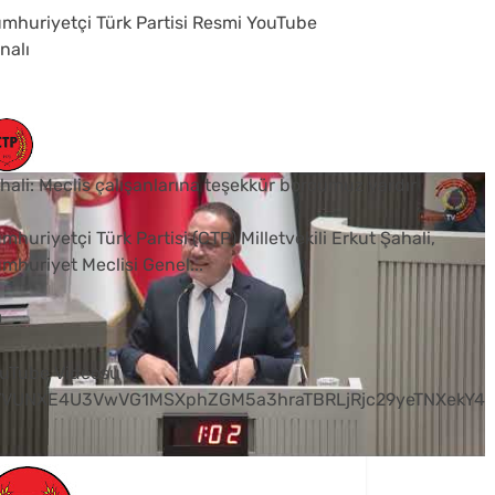
mhuriyetçi Türk Partisi Resmi YouTube
nalı
hali: Meclis çalışanlarına teşekkür borcumuz vardır
mhuriyetçi Türk Partisi (CTP) Milletvekili Erkut Şahali,
mhuriyet Meclisi Genel
...
0
uTube Videosu
VVUNXE4U3VwVG1MSXphZGM5a3hraTBRLjRjc29yeTNXekY4