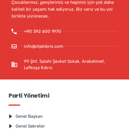
Çocuklarımız, gençlerimiz ve hepimiz için çok daha
kaliteli bir yaşamı hak ediyoruz. Biz varız ve bu yol
birlikte yürünecek.
+90 392 600 1970
info@ctpkibris.com
99 Şht. Salahi Şevket Sokak, Arabahmet,
Lefkoşa Kıbrıs
Parti Yönetimi
Genel Başkan
Genel Sekreter