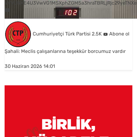
VVVUNXE4U3VwVG1MSXphZGM5a3hraTBRLjRjc29yeTNXe
Cumhuriyetçi Türk Partisi
2.5K
Abone ol
Şahali: Meclis çalışanlarına teşekkür borcumuz vardır
30 Haziran 2026 14:01