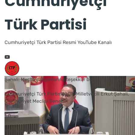
Cumhuriyetçi
Türk Partisi
Cumhuriyetçi Türk Partisi Resmi YouTube Kanalı
Şahali: Meclis çalışanlarına teşekkür borcumuz vardır
Cumhuriyetçi Türk Partisi (CTP) Milletvekili Erkut Şahali,
Cumhuriyet Meclisi Genel
...
1
0
YouTube Videosu