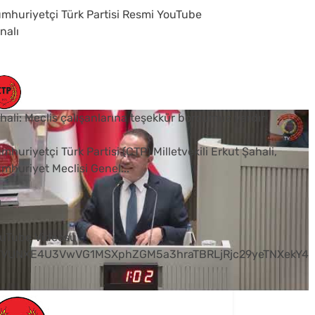
mhuriyetçi Türk Partisi Resmi YouTube
nalı
hali: Meclis çalışanlarına teşekkür borcumuz vardır
mhuriyetçi Türk Partisi (CTP) Milletvekili Erkut Şahali,
mhuriyet Meclisi Genel
...
0
uTube Videosu
VVUNXE4U3VwVG1MSXphZGM5a3hraTBRLjRjc29yeTNXekY4