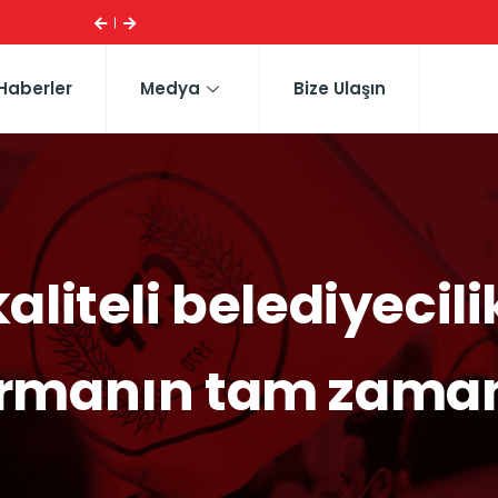
HERKESI ...
CTP HEYETI, TRAFIK EĞITIM PARKI’NI YERINDE IN
Haberler
Medya
Bize Ulaşın
liteli belediyecili
rmanın tam zaman