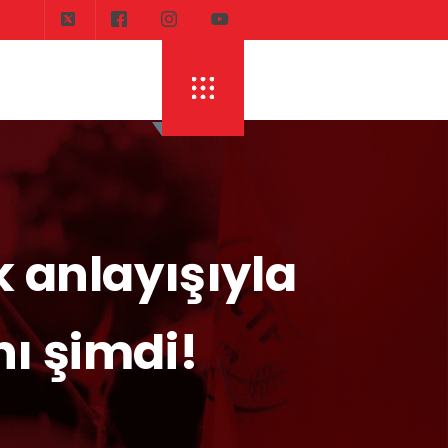
CELEDI
ERHÜRMAN: TOPLAYIN PILINIZI PIRTINI
k anlayışıyla
ı şimdi!