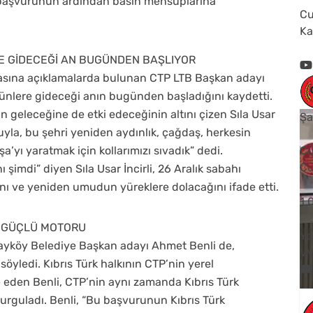
er, başvurunun ardından basın mensuplarına
Cu
Ka
RE GİDECEĞİ AN BUGÜNDEN BAŞLIYOR
asına açıklamalarda bulunan CTP LTB Başkan adayı
l günlere gideceği anın bugünden başladığını kaydetti.
in geleceğine de etki edeceğinin altını çizen Sıla Usar
Şa
uyla, bu şehri yeniden aydınlık, çağdaş, herkesin
’yı yaratmak için kollarımızı sıvadık” dedi.
Cu
Cu
şimdi” diyen Sıla Usar İncirli, 26 Aralık sabahı
ını ve yeniden umudun yüreklere dolacağını ifade etti.
1
N GÜÇLÜ MOTORU
Yo
ayköy Belediye Başkan adayı Ahmet Benli de,
V
söyledi. Kıbrıs Türk halkının CTP’nin yerel
 eden Benli, CTP’nin aynı zamanda Kıbrıs Türk
rguladı. Benli, “Bu başvurunun Kıbrıs Türk