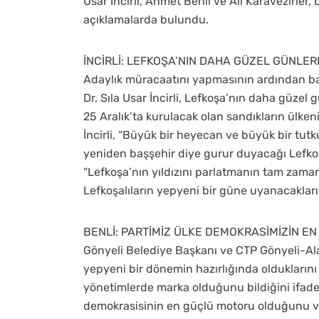
Usar İncirli, Ahmet Benli ve Ali Karavezirl
açıklamalarda bulundu.
İNCİRLİ: LEFKOŞA’NIN DAHA GÜZEL GÜNLE
Adaylık müracaatını yapmasının ardından b
Dr. Sıla Usar İncirli, Lefkoşa’nın daha güze
25 Aralık’ta kurulacak olan sandıkların ülken
İncirli, “Büyük bir heyecan ve büyük bir tutk
yeniden başşehir diye gurur duyacağı Lefkoşa
“Lefkoşa’nın yıldızını parlatmanın tam zamanı 
Lefkoşalıların yepyeni bir güne uyanacaklar
BENLİ: PARTİMİZ ÜLKE DEMOKRASİMİZİN E
Gönyeli Belediye Başkanı ve CTP Gönyeli-Al
yepyeni bir dönemin hazırlığında olduklarını 
yönetimlerde marka olduğunu bildiğini ifade
demokrasisinin en güçlü motoru olduğunu vu