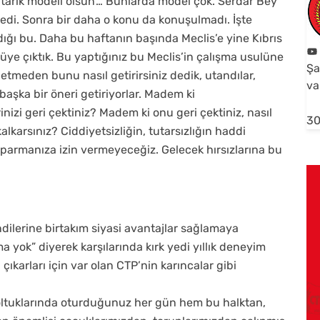
arık modeli olsun’… Bunlarda model çok. Serdar Bey
dedi. Sonra bir daha o konu da konuşulmadı. İşte
ığı bu. Daha bu haftanın başında Meclis’e yine Kıbrıs
ürsüye çıktık. Bu yaptığınız bu Meclis’in çalışma usulüne
Şa
i etmeden bunu nasıl getirirsiniz dedik, utandılar,
va
 başka bir öneri getiriyorlar. Madem ki
nizi geri çektiniz? Madem ki onu geri çektiniz, nasıl
30
lkarsınız? Ciddiyetsizliğin, tutarsızlığın haddi
parmanıza izin vermeyeceğiz. Gelecek hırsızlarına bu
ndilerine birtakım siyasi avantajlar sağlamaya
 yok” diyerek karşılarında kırk yedi yıllık deneyim
 çıkarları için var olan CTP’nin karıncalar gibi
koltuklarında oturduğunuz her gün hem bu halktan,