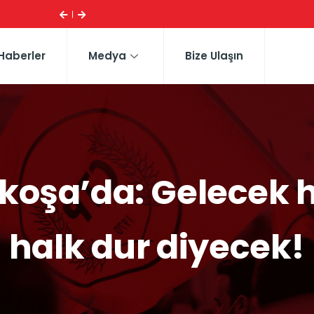
ESI ...
CTP HEYETI, TRAFIK EĞITIM PARKI’NI YERINDE INCELE
Haberler
Medya
Bize Ulaşın
oşa’da: Gelecek h
halk dur diyecek!