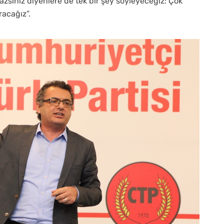
sınız diyenlere de tek bir şey söyleyeceğiz: Çok
racağız”.