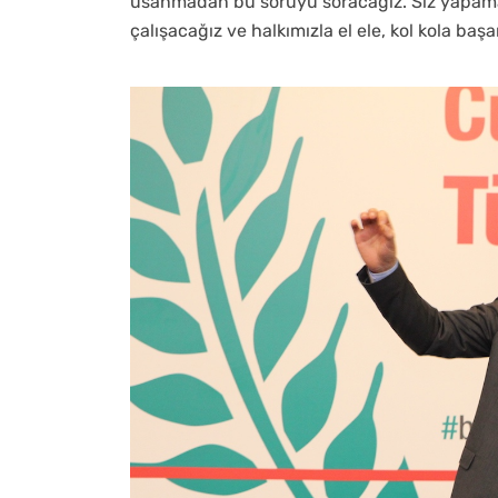
usanmadan bu soruyu soracağız. Siz yapamaz
çalışacağız ve halkımızla el ele, kol kola başa