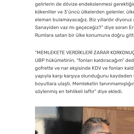
gelirlerin de dövize endekslenmesi gerektiğini
kökenliler ve 3’üncü ülkelerden gelenler, ül
eleman bulamayacağız. Biz yıllardır diyoruz
Sanayiden vaz mı geçeceğiz?” diye soran Erhü
Rumlara satan bir ülke konumuna doğru gitti
“MEMLEKETE VERDİKLERİ ZARAR KORKONUÇ
UBP hükümetinin, “fonları kaldıracağım” de
gofrette ve nar ekşisinde KDV ve fonları kaldı
yapıyla karşı karşıya olunduğunu kaydeden 
boyutlara ulaştı. Memleketin tanınmamışlığ
söylenmiş en tehlikeli laftır” diye ekledi.