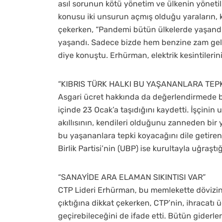
asıl sorunun kötü yönetim ve ülkenin yönet
konusu iki unsurun açmış olduğu yaraların,
çekerken, “Pandemi bütün ülkelerde yaşandı
yaşandı. Sadece bizde hem benzine zam gel
diye konuştu. Erhürman, elektrik kesintilerini
“KIBRIS TÜRK HALKI BU YAŞANANLARA TEP
Asgari ücret hakkında da değerlendirmede b
içinde 23 Ocak’a taşıdığını kaydetti. İşçinin
akıllısının, kendileri olduğunu zanneden bir y
bu yaşananlara tepki koyacağını dile getire
Birlik Partisi’nin (UBP) ise kurultayla uğraştı
“SANAYİDE ARA ELAMAN SIKINTISI VAR”
CTP Lideri Erhürman, bu memlekette dövizin 
çıktığına dikkat çekerken, CTP’nin, ihracatı 
geçirebileceğini de ifade etti. Bütün giderl