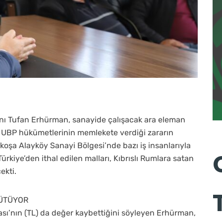
anı Tufan Erhürman, sanayide çalışacak ara eleman
, UBP hükümetlerinin memlekete verdiği zararın
efkoşa Alayköy Sanayi Bölgesi’nde bazı iş insanlarıyla
rkiye’den ithal edilen malları, Kıbrıslı Rumlara satan
ekti.
YÜTÜYOR
sı’nın (TL) da değer kaybettiğini söyleyen Erhürman,