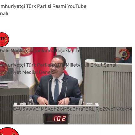
mhuriyetçi Türk Partisi Resmi YouTube
nalı
hali: Meclis çalışanlarına teşekkür borcumuz vardır
mhuriyetçi Türk Partisi (CTP) Milletvekili Erkut Şahali,
mhuriyet Meclisi Genel
...
0
uTube Videosu
VVUNXE4U3VwVG1MSXphZGM5a3hraTBRLjRjc29yeTNXekY4