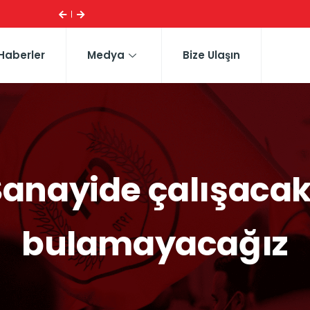
ESI ...
CTP HEYETI, TRAFIK EĞITIM PARKI’NI YERINDE INCELE
Haberler
Medya
Bize Ulaşın
anayide çalışaca
bulamayacağız