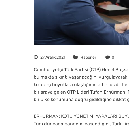
27 Aralık 2021
Haberler
0
Cumhuriyetçi Türk Partisi (CTP) Genel Başk
bulmakta sıkıntı yaşanacağını vurgulayarak
korkunç boyutlara ulaştığının altını çizdi. L
bir araya gelen CTP Lideri Tufan Erhürman, Tü
bir ülke konumuna doğru gidildiğine dikkat ç
ERHÜRMAN: KÖTÜ YÖNETİM, YARALARI BÜ
Tüm dünyada pandemi yaşandığını, Türk Lira