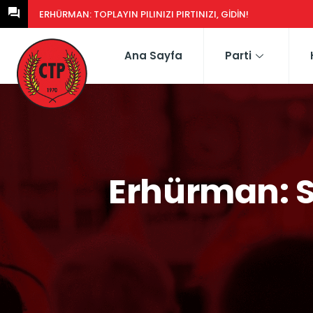
ERHÜRMAN: GÜNEY’DEKI YASA EŞDEĞERCIDEN MÜTEAHHIDE HERK
Ana Sayfa
Parti
Erhürman: S