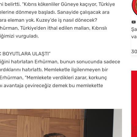
 belirtti. “Kıbrıs kökenliler Güneye kaçıyor, Türkiye
kelerine dönmeye başladı. Sanayide çalışacak ara
 ara eleman yok. Kuzey’de iş nasıl dönecek?
rman, Türkiye’den ithal edilen malları, Kıbrıslı
Şa
ğimizi vurguladı.
va
30
 BOYUTLARA ULAŞTI”
diğini hatırlatan Erhürman, bunun sonucunda sadece
rdıklarını hatırlattı. Memleketle ilgilenmeyen bir
Erhürman, “Memlekete verdikleri zarar, korkunç
ını avantaja çevireceğiz demek bu memlekette