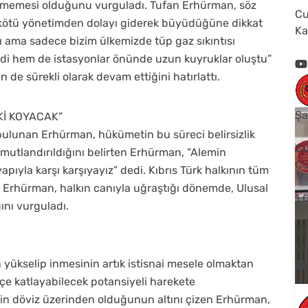
ilmemesi olduğunu vurguladı. Tufan Erhürman, söz
Cu
 kötü yönetimden dolayı giderek büyüdüğüne dikkat
Ka
 ama sadece bizim ülkemizde tüp gaz sıkıntısı
di hem de istasyonlar önünde uzun kuyruklar oluştu”
n de sürekli olarak devam ettiğini hatırlattı.
Şa
Kİ KOYACAK”
ulunan Erhürman, hükümetin bu süreci belirsizlik
Cu
 umutlandırıldığını belirten Erhürman, “Alemin
Cu
apıyla karşı karşıyayız” dedi. Kıbrıs Türk halkının tüm
n Erhürman, halkın canıyla uğraştığı dönemde, Ulusal
1
ğını vurguladı.
Yo
V
yükselip inmesinin artık istisnai mesele olmaktan
üçe katlayabilecek potansiyeli harekete
erin döviz üzerinden olduğunun altını çizen Erhürman,