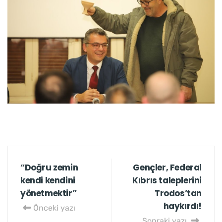
“Doğru zemin
Gençler, Federal
kendi kendini
Kıbrıs taleplerini
yönetmektir”
Trodos’tan
haykırdı!
Önceki yazı
Sonraki yazı