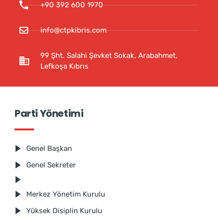
+90 392 600 1970
info@ctpkibris.com
99 Şht. Salahi Şevket Sokak, Arabahmet,
Lefkoşa Kıbrıs
Parti Yönetimi
Genel Başkan
Genel Sekreter
Merkez Yönetim Kurulu
Yüksek Disiplin Kurulu