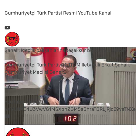
Cumhuriyetçi Türk Partisi Resmi YouTube Kanalı
Şahali: Meclis çalışanlarına teşekkür borcumuz vardır
Cumhuriyetçi Türk Partisi (CTP) Milletvekili Erkut Şahali,
Cumhuriyet Meclisi Genel
...
1
0
YouTube Videosu
VVVUNXE4U3VwVG1MSXphZGM5a3hraTBRLjRjc29yeTNXe