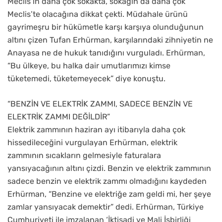
Meclis’in daha çok sokakta, sokağın da daha çok
Meclis’te olacağına dikkat çekti. Müdahale ürünü
gayrimeşru bir hükümetle karşı karşıya olunduğunun
altını çizen Tufan Erhürman, karşılarındaki zihniyetin ne
Anayasa ne de hukuk tanıdığını vurguladı. Erhürman,
“Bu ülkeye, bu halka dair umutlarımızı kimse
tüketemedi, tüketemeyecek” diye konuştu.
“BENZİN VE ELEKTRİK ZAMMI, SADECE BENZİN VE
ELEKTRİK ZAMMI DEĞİLDİR”
Elektrik zammının haziran ayı itibarıyla daha çok
hissedileceğini vurgulayan Erhürman, elektrik
zammının sıcakların gelmesiyle faturalara
yansıyacağının altını çizdi. Benzin ve elektrik zammının
sadece benzin ve elektrik zammı olmadığını kaydeden
Erhürman, “Benzine ve elektriğe zam geldi mi, her şeye
zamlar yansıyacak demektir” dedi. Erhürman, Türkiye
Cumhuriyeti ile imzalanan ‘İktisadi ve Mali İşbirliği