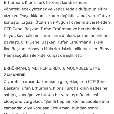
Erhürman, Kıbrıs Türk halkının kendi kendini
yönetebilecek yetenek ve kapasitede olduğunun altını
çizdi ve “Yaşadıklarımız kader değildir. Umut vardır” diye
konuştu. Ergazi, Ötüken ve Aygün köylerini ziyaret eden
CTP Genel Başkanı Tufan Erhürman ve beraberindeki
heyet, köy halkının sorunlarını dinledi, çözüm önerilerini
paylaştı. CTP Genel Başkanı Tufan Erhürman’a İskele
İlçe Başkanı Hüseyin Mülazim, İskele milletvekilleri Biray
Hamzaoğulları ile Fide Kürşat da eşlik etti.
ERHÜRMAN: ŞİMDİ HEP BİRLİKTE MÜCADELE ETME
ZAMANIDIR
Ziyaretler sırasında konuşma gerçekleştiren CTP Genel
Başkanı Tufan Erhürman, Kıbrıs Türk halkının iradesine
sahip çıkacağını ve bunun bir varoluş mücadelesi
olduğunu vurguladı. “Şimdi hep birlikte mücadele etme
zamandır” diye konuşan Erhürman, bundan sonra