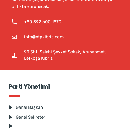
birlikte yürünecek.
+90 392 600 1970
info@ctpkibris.com
99 Şht. Salahi Şevket Sokak, Arabahmet,
Lefkoşa Kıbrıs
Parti Yönetimi
Genel Başkan
Genel Sekreter