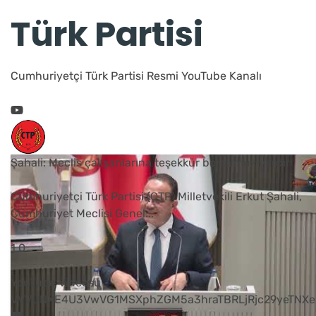
Türk Partisi
Cumhuriyetçi Türk Partisi Resmi YouTube Kanalı
Şahali: Meclis çalışanlarına teşekkür borcumuz vardır
Cumhuriyetçi Türk Partisi (CTP) Milletvekili Erkut Şahali,
Cumhuriyet Meclisi Genel
...
1
0
YouTube Videosu
VVVUNXE4U3VwVG1MSXphZGM5a3hraTBRLjRjc29yeTNXe