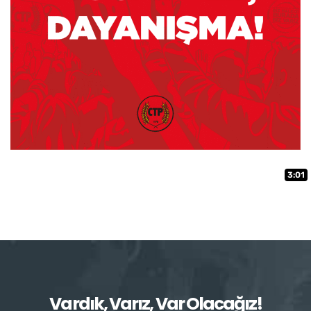
3:01
Vardık, Varız, Var Olacağız!