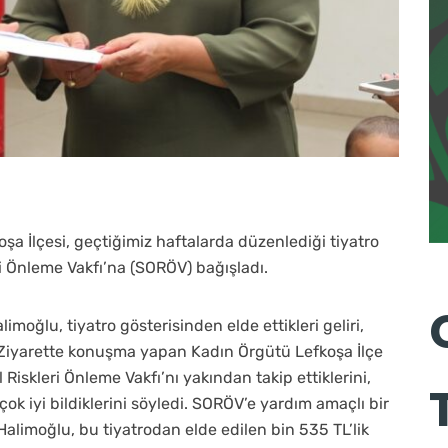
şa İlçesi, geçtiğimiz haftalarda düzenlediği tiyatro
eri Önleme Vakfı’na (SORÖV) bağışladı.
moğlu, tiyatro gösterisinden elde ettikleri geliri,
 Ziyarette konuşma yapan Kadın Örgütü Lefkoşa İlçe
iskleri Önleme Vakfı’nı yakından takip ettiklerini,
ı çok iyi bildiklerini söyledi. SORÖV’e yardım amaçlı bir
Halimoğlu, bu tiyatrodan elde edilen bin 535 TL’lik