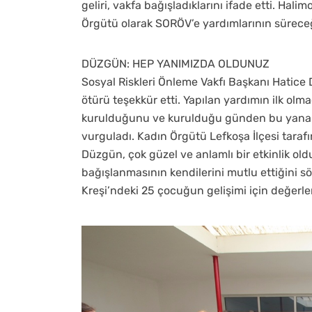
geliri, vakfa bağışladıklarını ifade etti. Ha
Örgütü olarak SORÖV’e yardımlarının süreceğ
DÜZGÜN: HEP YANIMIZDA OLDUNUZ
Sosyal Riskleri Önleme Vakfı Başkanı Hatic
ötürü teşekkür etti. Yapılan yardımın ilk ol
kurulduğunu ve kurulduğu günden bu yana
vurguladı. Kadın Örgütü Lefkoşa İlçesi tarafı
Düzgün, çok güzel ve anlamlı bir etkinlik ol
bağışlanmasının kendilerini mutlu ettiğini s
Kreşi’ndeki 25 çocuğun gelişimi için değerlen