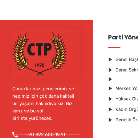
Parti Yön
Genel Baş
Genel Sek
Merkez Yö
Çocuklarımız, gençlerimiz ve
hepimiz için çok daha kaliteli
Yüksek Dis
bir yaşamı hak ediyoruz. Biz
Kadın Örg
varız ve bu yol
birlikte yürünecek.
Gençlik Ö
+90 392 600 1970