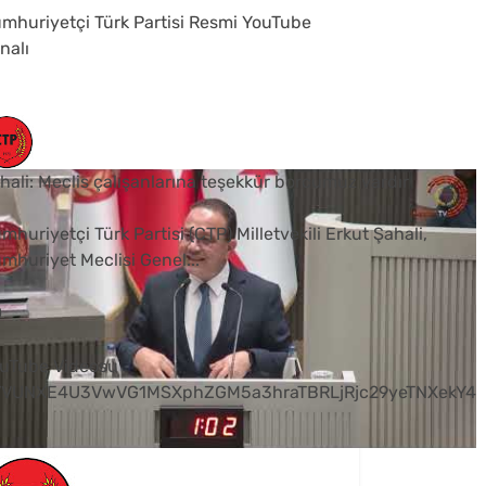
mhuriyetçi Türk Partisi Resmi YouTube
nalı
hali: Meclis çalışanlarına teşekkür borcumuz vardır
mhuriyetçi Türk Partisi (CTP) Milletvekili Erkut Şahali,
mhuriyet Meclisi Genel
...
0
uTube Videosu
VVUNXE4U3VwVG1MSXphZGM5a3hraTBRLjRjc29yeTNXekY4