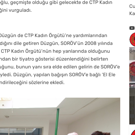
limoğlu, geçmişte olduğu gibi gelecekte de CTP Kadın
Cu
ini vurguladı.
Ka
e Düzgün de CTP Kadın Örgütü’ne yardımlarından
madığını dile getiren Düzgün, SORÖV’ün 2008 yılında
Şa
 CTP Kadın Örgütü’nün hep yanlarında olduğunu
ndan bir tiyatro gösterisi düzenlendiğini belirten
Cu
duğunu, bunun yanı sıra elde edilen gelirin de SORÖV’e
Cu
öyledi. Düzgün, yapılan bağışın SORÖV’e bağlı ‘El Ele
dirileceğini sözlerine ekledi.
1
Yo
V