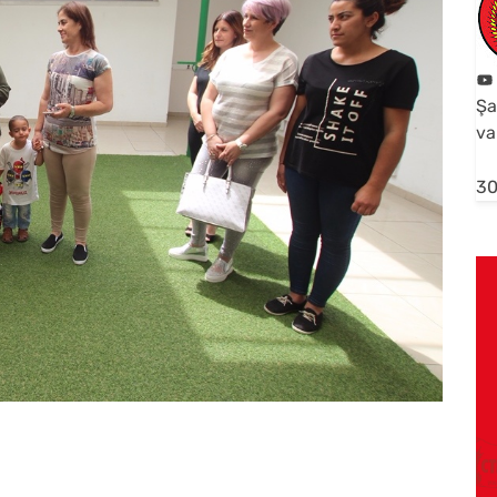
Şa
va
30