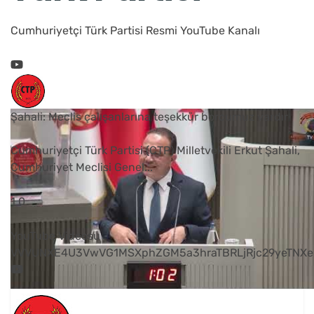
Cumhuriyetçi Türk Partisi Resmi YouTube Kanalı
Şahali: Meclis çalışanlarına teşekkür borcumuz vardır
Cumhuriyetçi Türk Partisi (CTP) Milletvekili Erkut Şahali,
Cumhuriyet Meclisi Genel
...
1
0
YouTube Videosu
VVVUNXE4U3VwVG1MSXphZGM5a3hraTBRLjRjc29yeTNXe