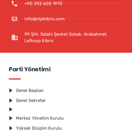
+90 392 600 1970
info@ctpkibris.com
99 Şht. Salahi Şevket Sokak, Arabahmet,
Lefkoşa Kıbrıs
Parti Yönetimi
Genel Başkan
Genel Sekreter
Merkez Yönetim Kurulu
Yüksek Disiplin Kurulu