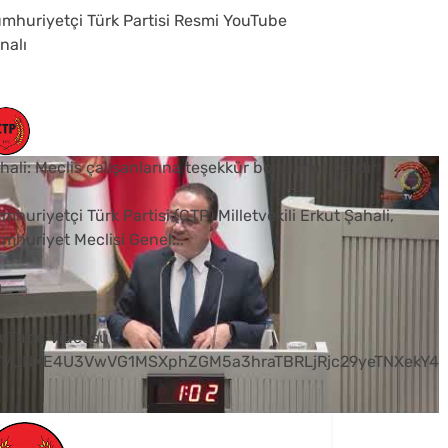
mhuriyetçi Türk Partisi Resmi YouTube
nalı
hali: Meclis çalışanlarına teşekkür borcumuz vardır
mhuriyetçi Türk Partisi (CTP) Milletvekili Erkut Şahali,
mhuriyet Meclisi Genel
...
0
uTube Videosu
VVUNXE4U3VwVG1MSXphZGM5a3hraTBRLjRjc29yeTNXekY4