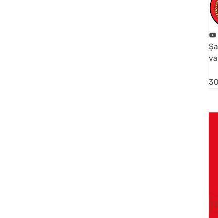
Şa
va
30