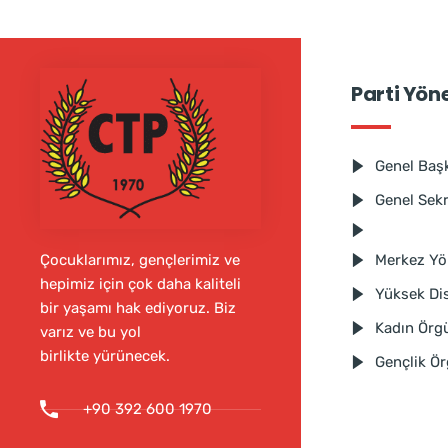
Parti Yön
Genel Baş
Genel Sek
Merkez Yö
Çocuklarımız, gençlerimiz ve
hepimiz için çok daha kaliteli
Yüksek Dis
bir yaşamı hak ediyoruz. Biz
Kadın Örg
varız ve bu yol
birlikte yürünecek.
Gençlik Ö
+90 392 600 1970