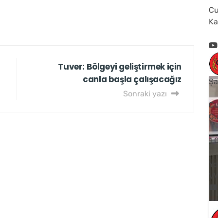
Cu
Ka
Tuver: Bölgeyi geliştirmek için
canla başla çalışacağız
Şa
Sonraki yazı
Cu
Cu
1
Yo
V