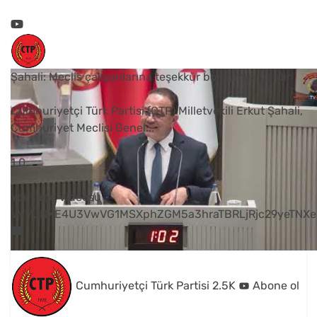
Şahali: Meclis çalışanlarına teşekkür borcumuz vardır
Cumhuriyetçi Türk Partisi (CTP) Milletvekili Erkut Şahali,
Cumhuriyet Meclisi Genel
...
1
0
YouTube Videosu
VVVUNXE4U3VwVG1MSXphZGM5a3hraTBRLjRjc29yeTNXe
Cumhuriyetçi Türk Partisi
2.5K
Abone ol