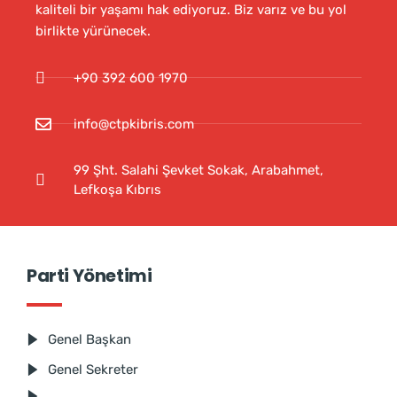
kaliteli bir yaşamı hak ediyoruz. Biz varız ve bu yol
birlikte yürünecek.
+90 392 600 1970
info@ctpkibris.com
99 Şht. Salahi Şevket Sokak, Arabahmet,
Lefkoşa Kıbrıs
Parti Yönetimi
Genel Başkan
Genel Sekreter