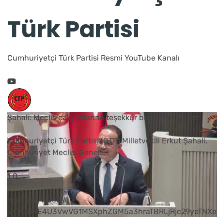
Türk Partisi
Cumhuriyetçi Türk Partisi Resmi YouTube Kanalı
Şahali: Meclis çalışanlarına teşekkür borcumuz vardır
Cumhuriyetçi Türk Partisi (CTP) Milletvekili Erkut Şahali,
Cumhuriyet Meclisi Genel
...
1
0
YouTube Videosu
VVVUNXE4U3VwVG1MSXphZGM5a3hraTBRLjRjc29yeTNXe