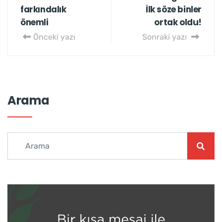
farkındalık
İlk söze binler
önemli
ortak oldu!
Önceki yazı
Sonraki yazı
Arama