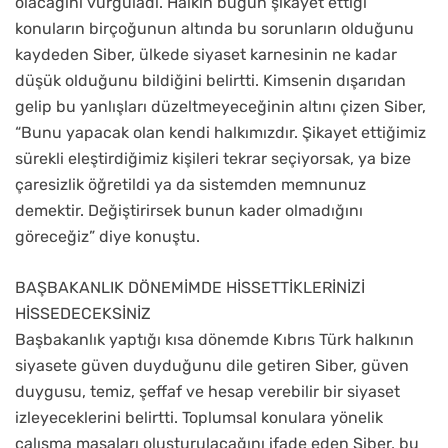
olacağını vurguladı. Halkın bugün şikayet ettiği
konuların birçoğunun altında bu sorunların olduğunu
kaydeden Siber, ülkede siyaset karnesinin ne kadar
düşük olduğunu bildiğini belirtti. Kimsenin dışarıdan
gelip bu yanlışları düzeltmeyeceğinin altını çizen Siber,
“Bunu yapacak olan kendi halkımızdır. Şikayet ettiğimiz
sürekli eleştirdiğimiz kişileri tekrar seçiyorsak, ya bize
çaresizlik öğretildi ya da sistemden memnunuz
demektir. Değiştirirsek bunun kader olmadığını
göreceğiz” diye konuştu.
BAŞBAKANLIK DÖNEMİMDE HİSSETTİKLERİNİZİ
HİSSEDECEKSİNİZ
Başbakanlık yaptığı kısa dönemde Kıbrıs Türk halkının
siyasete güven duyduğunu dile getiren Siber, güven
duygusu, temiz, şeffaf ve hesap verebilir bir siyaset
izleyeceklerini belirtti. Toplumsal konulara yönelik
çalışma masaları oluşturulacağını ifade eden Siber, bu