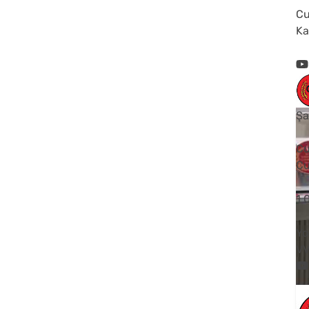
Cu
Ka
Şa
Cu
Cu
1
Yo
V