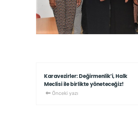
Karavezirler: Değirmenlik’i, Halk
Meclisi ile birlikte yöneteceğiz!
Önceki yazı