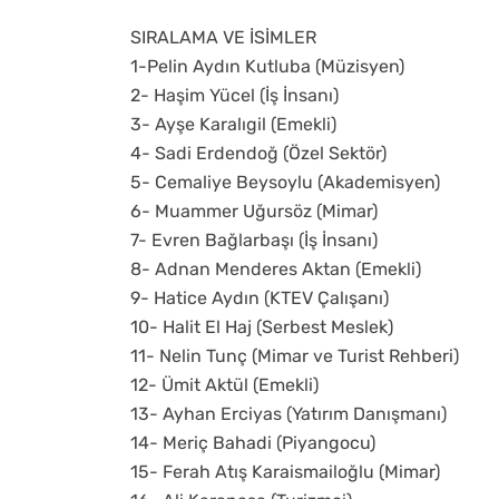
SIRALAMA VE İSİMLER
1-Pelin Aydın Kutluba (Müzisyen)
2- Haşim Yücel (İş İnsanı)
3- Ayşe Karalıgil (Emekli)
4- Sadi Erdendoğ (Özel Sektör)
5- Cemaliye Beysoylu (Akademisyen)
6- Muammer Uğursöz (Mimar)
7- Evren Bağlarbaşı (İş İnsanı)
8- Adnan Menderes Aktan (Emekli)
9- Hatice Aydın (KTEV Çalışanı)
10- Halit El Haj (Serbest Meslek)
11- Nelin Tunç (Mimar ve Turist Rehberi)
12- Ümit Aktül (Emekli)
13- Ayhan Erciyas (Yatırım Danışmanı)
14- Meriç Bahadi (Piyangocu)
15- Ferah Atış Karaismailoğlu (Mimar)