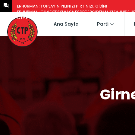
ERHÜRMAN: TOPLAYIN PILINIZI PIRTINIZI, GIDIN!
ERHÜRMAN: GÜNEY’DEKI YASA EŞDEĞERCIDEN MÜTEAHHIDE HERK
CTP HEYETI, TRAFIK EĞITIM PARKI’NI YERINDE INCELEDI
Ana Sayfa
Parti
Girn