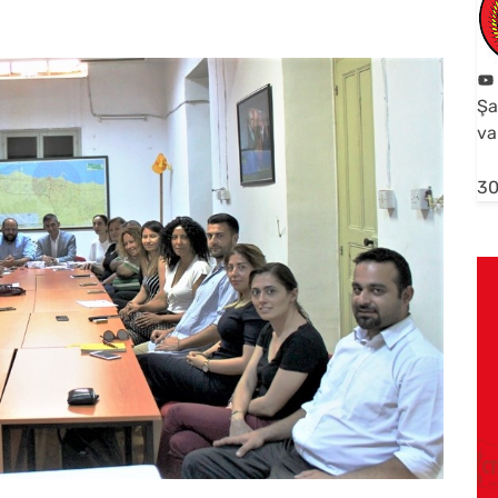
Şa
va
30