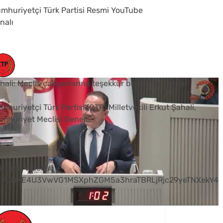
mhuriyetçi Türk Partisi Resmi YouTube
nalı
hali: Meclis çalışanlarına teşekkür borcumuz vardır
mhuriyetçi Türk Partisi (CTP) Milletvekili Erkut Şahali,
mhuriyet Meclisi Genel
...
0
uTube Videosu
VVUNXE4U3VwVG1MSXphZGM5a3hraTBRLjRjc29yeTNXekY4