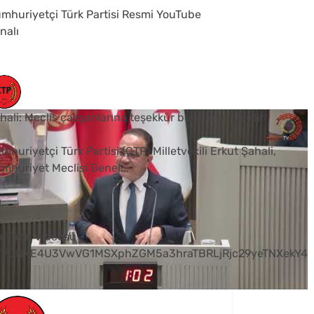
mhuriyetçi Türk Partisi Resmi YouTube
nalı
hali: Meclis çalışanlarına teşekkür borcumuz vardır
mhuriyetçi Türk Partisi (CTP) Milletvekili Erkut Şahali,
mhuriyet Meclisi Genel
...
0
uTube Videosu
VVUNXE4U3VwVG1MSXphZGM5a3hraTBRLjRjc29yeTNXekY4