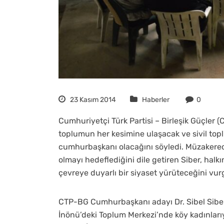
23 Kasım 2014
Haberler
0
Cumhuriyetçi Türk Partisi – Birleşik Güçler 
toplumun her kesimine ulaşacak ve sivil topl
cumhurbaşkanı olacağını söyledi. Müzakereci
olmayı hedeflediğini dile getiren Siber, halk
çevreye duyarlı bir siyaset yürüteceğini vur
CTP-BG Cumhurbaşkanı adayı Dr. Sibel Siber d
İnönü’deki Toplum Merkezi’nde köy kadınlarıy