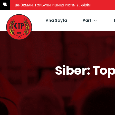
ERHÜRMAN: GÜNEY’DEKI YASA EŞDEĞERCIDEN MÜTEAHHIDE HERK
Ana Sayfa
Parti
Siber: To