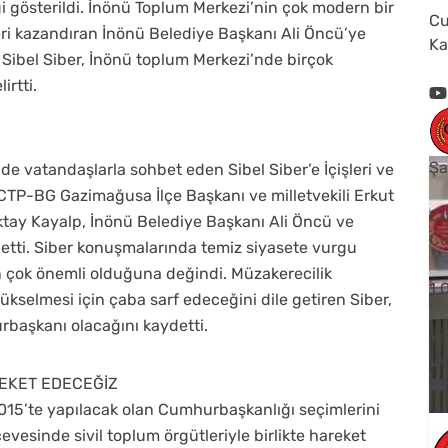
gi gösterildi. İnönü Toplum Merkezi’nin çok modern bir
Cu
ri kazandıran İnönü Belediye Başkanı Ali Öncü’ye
Ka
Sibel Siber, İnönü toplum Merkezi’nde birçok
irtti.
Şa
e vatandaşlarla sohbet eden Sibel Siber’e İçişleri ve
CTP-BG Gazimağusa İlçe Başkanı ve milletvekili Erkut
Cu
tay Kayalp, İnönü Belediye Başkanı Ali Öncü ve
Cu
etti. Siber konuşmalarında temiz siyasete vurgu
n çok önemli olduğuna değindi. Müzakerecilik
1
ükselmesi için çaba sarf edeceğini dile getiren Siber,
rbaşkanı olacağını kaydetti.
Yo
V
REKET EDECEĞİZ
15’te yapılacak olan Cumhurbaşkanlığı seçimlerini
vesinde sivil toplum örgütleriyle birlikte hareket