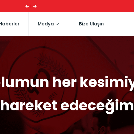
ESI ...
CTP HEYETI, TRAFIK EĞITIM PARKI’NI YERINDE INCELE
Haberler
Medya
Bize Ulaşın
plumun her kesimiyl
hareket edeceğim