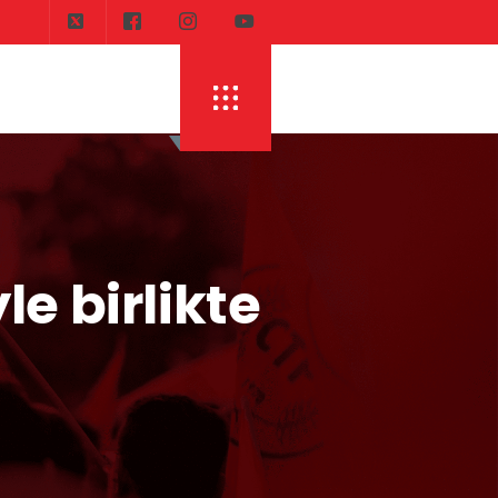
DI
ERHÜRMAN: TOPLAYIN PILINIZI PIRTINIZI, 
e birlikte