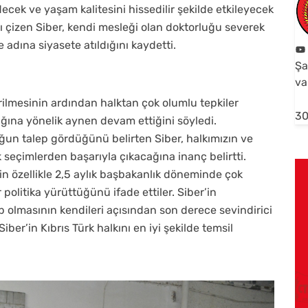
decek ve yaşam kalitesini hissedilir şekilde etkileyecek
ını çizen Siber, kendi mesleği olan doktorluğu severek
 adına siyasete atıldığını kaydetti.
Şa
va
rilmesinin ardından halktan çok olumlu tepkiler
30
lığına yönelik aynen devam ettiğini söyledi.
un talep gördüğünü belirten Siber, halkımızın ve
 seçimlerden başarıyla çıkacağına inanç belirtti.
in özellikle 2,5 aylık başbakanlık döneminde çok
r politika yürüttüğünü ifade ettiler. Siber’in
 olmasının kendileri açısından son derece sevindirici
ber’in Kıbrıs Türk halkını en iyi şekilde temsil