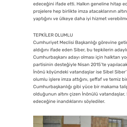
edeceğini ifade etti. Halkın geneline hitap e
projelere hep birlikte imza atacaklarının alt
yaptığını ve ülkeye daha iyi hizmet verebilme
TEPKİLER OLUMLU
Cumhuriyet Meclisi Başkanlığı görevine geti
aldığını ifade eden Siber, bu tepkilerin aday
Cumhurbaşkanı adayı olması için halktan yoğ
partisinin desteğiyle Nisan 2015’te yapılacak
İnönü köyündeki vatandaşlar ise Sibel Siber’
olumlu işlere imza attığını, şeffaf ve temiz bi
Cumhurbaşkanlığı gibi yüce bir makama talip
olduğunun altını çizen İnönülü vatandaşlar, Si
edeceğine inandıklarını söylediler.