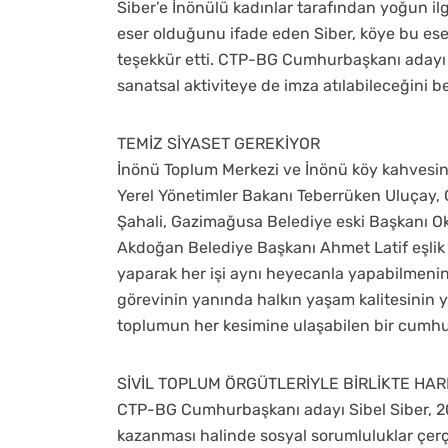
Siber’e İnönülü kadınlar tarafından yoğun il
eser olduğunu ifade eden Siber, köye bu ese
teşekkür etti. CTP-BG Cumhurbaşkanı adayı 
sanatsal aktiviteye de imza atılabileceğini bel
TEMİZ SİYASET GEREKİYOR
İnönü Toplum Merkezi ve İnönü köy kahvesind
Yerel Yönetimler Bakanı Teberrüken Uluçay, 
Şahali, Gazimağusa Belediye eski Başkanı Ok
Akdoğan Belediye Başkanı Ahmet Latif eşlik 
yaparak her işi aynı heyecanla yapabilmeni
görevinin yanında halkın yaşam kalitesinin y
toplumun her kesimine ulaşabilen bir cumhu
SİVİL TOPLUM ÖRGÜTLERİYLE BİRLİKTE HA
CTP-BG Cumhurbaşkanı adayı Sibel Siber, 20
kazanması halinde sosyal sorumluluklar çerçe