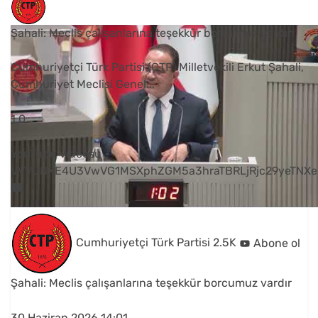
Şahali: Meclis çalışanlarına teşekkür borcumuz vardır
Cumhuriyetçi Türk Partisi (CTP) Milletvekili Erkut Şahali,
Cumhuriyet Meclisi Genel
...
1
0
YouTube Videosu
VVVUNXE4U3VwVG1MSXphZGM5a3hraTBRLjRjc29yeTNXe
Cumhuriyetçi Türk Partisi
2.5K
Abone ol
Şahali: Meclis çalışanlarına teşekkür borcumuz vardır
30 Haziran 2026 14:01