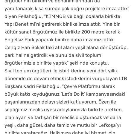
örgütlerinin birikim ve donanımlarından da
yararlanarak, kısa sürede çok doğru projelere imza attık”
diyen Fellahoğlu, “KTMMOB ve bağlı odalarla birlikte
Yapı Denetimi’ni getirerek bir ilke imza attık. Yine bir
kültür sanat örgütümüz ile birlikte 200 metre karelik
Engelsiz Park yaparak bir ilke daha imzamızı attık.
Cengiz Han Sokak’taki atıl alanı yeşil alana dönüştürüp,
park haline getirdik ve bunu da sivil toplum
örgütlerimizle birlikte yaptık” şeklinde konuştu.
Sivil toplum örgütleri ile işbirliklerine yeni dört yıllık
dönemde de devam etmek istediklerini vurgulayan LTB
Başkanı Kadri Fellahoğlu, “Çevre Platformu olarak
büyük katkı koyduğunuz ‘Let’s Do İt’ kampanyasındaki
başarılarınızdan dolayı sizleri kutluyorum. Özen ile
seçtiğimiz meclis üyesi adaylarımızla birlikte üretken,
planlayan ve tartışan bir meclis oluşturacak ve daha
yeşil, daha güzel, daha temiz ve mutlu bir Lefkoşa’yı
birlikte yaratacağız. Halkımıza daha iyi hizmet için