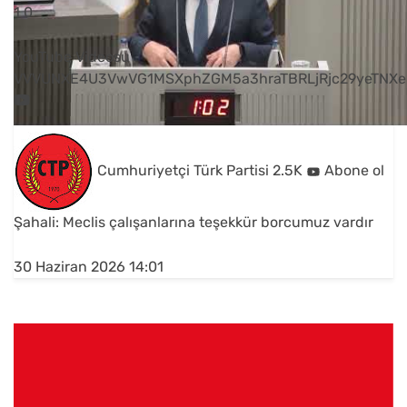
1
0
YouTube Videosu
VVVUNXE4U3VwVG1MSXphZGM5a3hraTBRLjRjc29yeTNXe
Cumhuriyetçi Türk Partisi
2.5K
Abone ol
Şahali: Meclis çalışanlarına teşekkür borcumuz vardır
30 Haziran 2026 14:01