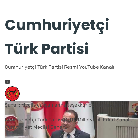
Cumhuriyetçi
Türk Partisi
Cumhuriyetçi Türk Partisi Resmi YouTube Kanalı
Şahali: Meclis çalışanlarına teşekkür borcumuz vardır
Cumhuriyetçi Türk Partisi (CTP) Milletvekili Erkut Şahali,
Cumhuriyet Meclisi Genel
...