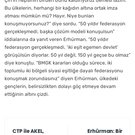
Çin’in hepsinin birden bunu kaldırıyoruz demesi lazım.
Bu ülkelerin, herhangi bir kağıdın altına ortak imza
atması mümkün mü? Hayır. Niye bunları
konuşmuyorsunuz?” diye sordu. “50 yıldır federasyon
gerçekleşmedi, başka çözüm modeli konuşulsun”
iddialarına da yanıt veren Erhürman, “50 yıldır
federasyon gerçekleşmedi, ‘iki eşit egemen devlet’
görüşülsün diyorlar. 50 yıl değil, 150 yıl geçse bu olmaz”
diye konuştu. “BMGK kararları olduğu sürece, iki
toplumlu iki bölgeli siyasi eşitliğe dayalı federasyonu
konuşmak zorundasınız” diyen Erhürman, ülkedeki
gençlerin, belirsizlikten dolayı göç etmeye devam
ettiğinin altını çizdi.
CTP ile AKEL,
Erhürman: Bir