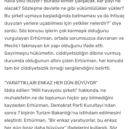
hava yolu oluyor? Burada kimler çalışacak, kar payı ne
olacak? Sözleşme devlete ne gibi yükümlülükler yükler?
Bu şirket uçmaya başladığında batmaması ya da ihtiyaç
duyulan yerlere uçabilmesi için yetkiler nelerdir?” diye
sordu. Söz konusu işlerin çok karmaşık olduğunu
vurgulayan Erhürman, ortada sorumsuzca davranan ve
Meclis’i takmayan bir yapı olduğunu ifade etti.
Gayrimeşru hükümetin, ciddiyetsizliğin dibine vurmuş
durumda olduğunun altını çizen Erhürman, her konuda
tam bir ciddiyetsizlik örneği sergilendiğini belirtti.
“YARATTIKLARI ENKAZ HER GÜN BÜYÜYOR”
İddia edilen “Milli havayolu şirketi” hakkında, ne
muhalefetin ne de toplumun hiçbir şey bilmediğini
kaydeden Erhürman, Demokrat Parti Kurultayı’ndan
sonra 7 kişinin Turizm Bakanlığı’na istihdam edilmesini
eleştirdi. Erhürman, “Bir enkaz yaratıyorlar, bu enkaz
her gün biraz daha büyüyor” ifadelerini kullandı. Söz