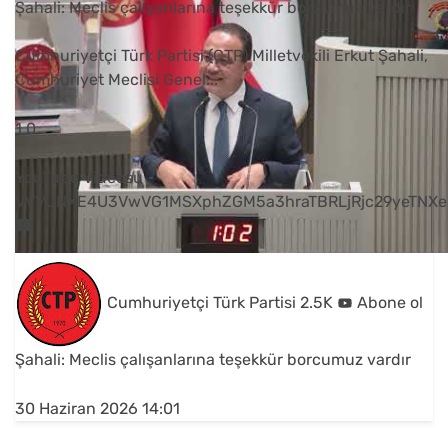
Şahali: Meclis çalışanlarına teşekkür borcumuz vardır
Cumhuriyetçi Türk Partisi (CTP) Milletvekili Erkut Şahali,
Cumhuriyet Meclisi Genel
...
1
0
YouTube Videosu
VVVUNXE4U3VwVG1MSXphZGM5a3hraTBRLjRjc29yeTNXe
Cumhuriyetçi Türk Partisi
2.5K
Abone ol
Şahali: Meclis çalışanlarına teşekkür borcumuz vardır
30 Haziran 2026 14:01