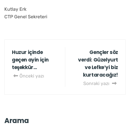
Kutlay Erk
CTP Genel Sekreteri
Huzur içinde
Gençler söz
geçen ayin için
verdi: Güzelyurt
teşekkür…
ve Lefke’yi biz
kurtaracağız!
Önceki yazı
Sonraki yazı
Arama