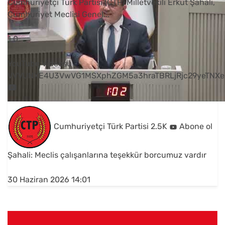
Cumhuriyetçi Türk Partisi (CTP) Milletvekili Erkut Şahali,
Cumhuriyet Meclisi Genel
...
1
0
YouTube Videosu
VVVUNXE4U3VwVG1MSXphZGM5a3hraTBRLjRjc29yeTNXe
Cumhuriyetçi Türk Partisi
2.5K
Abone ol
Şahali: Meclis çalışanlarına teşekkür borcumuz vardır
30 Haziran 2026 14:01