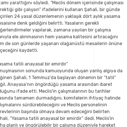
tamı yarattığını söyledi. “Meclis dönem içerisinde çalışması
rektiği gibi çalışsın” ifadelerini kullanan Şahali, bir günde
çirilen 24 yasal düzenlemenin yaklaşık dört aylık yasama
saisine denk geldiğini belirtti. Yasaların gerekli
ğerlendirmeler yapılarak, zamana yayılan bir çalışma
anıyla ele alınmasının hem yasama kalitesini artıracağını
m de son günlerde yaşanan olağanüstü mesailerin önüne
çeceğini kaydetti.
asama tatili anayasal bir emirdir”
nuşmasının sonunda kamuoyunda oluşan yanlış algıya da
ğinen Şahali, 1 Temmuz’da başlayan dönemin bir “tatil”
ğil, Anayasa’nın öngördüğü yasama arasından ibaret
duğunu ifade etti. Meclis'in çalışmalarının bu tarihler
asında tamamen durmadığını, komitelerin ihtiyaç halinde
lışmalarını sürdürebileceğini ve Meclis personelinin
revlerinin başında olmaya devam edeceğini belirten
hali, “Yasama tatili anayasal bir emirdir” dedi. Meclis'in
ha planlı ve öngörülebilir bir çalışma düzeniyle hareket