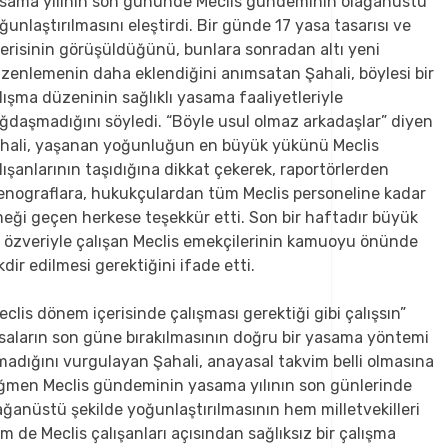
sama yılının son gününde Meclis gündeminin olağanüstü
ğunlaştırılmasını eleştirdi. Bir günde 17 yasa tasarısı ve
erisinin görüşüldüğünü, bunlara sonradan altı yeni
zenlemenin daha eklendiğini anımsatan Şahali, böylesi bir
lışma düzeninin sağlıklı yasama faaliyetleriyle
ğdaşmadığını söyledi. “Böyle usul olmaz arkadaşlar” diyen
hali, yaşanan yoğunluğun en büyük yükünü Meclis
lışanlarının taşıdığına dikkat çekerek, raportörlerden
enograflara, hukukçulardan tüm Meclis personeline kadar
eği geçen herkese teşekkür etti. Son bir haftadır büyük
r özveriyle çalışan Meclis emekçilerinin kamuoyu önünde
kdir edilmesi gerektiğini ifade etti.
eclis dönem içerisinde çalışması gerektiği gibi çalışsın”
saların son güne bırakılmasının doğru bir yasama yöntemi
madığını vurgulayan Şahali, anayasal takvim belli olmasına
ğmen Meclis gündeminin yasama yılının son günlerinde
ağanüstü şekilde yoğunlaştırılmasının hem milletvekilleri
m de Meclis çalışanları açısından sağlıksız bir çalışma