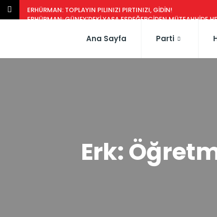
ERHÜRMAN: TOPLAYIN PILINIZI PIRTINIZI, GIDIN!
ERHÜRMAN: GÜNEY’DEKI YASA EŞDEĞERCIDEN MÜTEAHHIDE HERK
CTP HEYETI, TRAFIK EĞITIM PARKI’NI YERINDE INCELEDI
Ana Sayfa
Parti
Erk: Öğretm