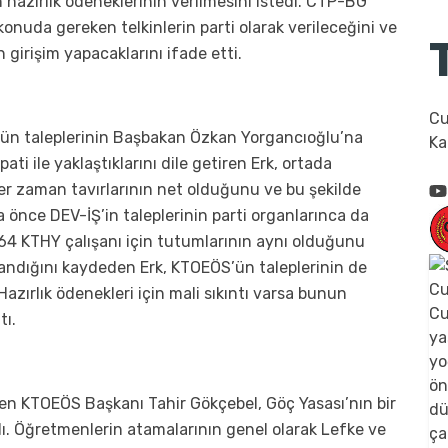
 hazırlık ödeneklerinin verilmesini istedi. CTP-BG
onuda gereken telkinlerin parti olarak verileceğini ve
n girişim yapacaklarını ifade etti.
Cu
’ün taleplerinin Başbakan Özkan Yorgancıoğlu’na
Ka
ati ile yaklaştıklarını dile getiren Erk, ortada
er zaman tavırlarının net olduğunu ve bu şekilde
önce DEV-İŞ’in taleplerinin parti organlarınca da
64 KTHY çalışanı için tutumlarının aynı olduğunu
nandığını kaydeden Erk, KTOEÖS’ün taleplerinin de
azırlık ödenekleri için mali sıkıntı varsa bunun
tı.
en KTOEÖS Başkanı Tahir Gökçebel, Göç Yasası’nın bir
dı. Öğretmenlerin atamalarının genel olarak Lefke ve