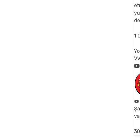
et
yü
de
1
Yo
V
Şa
va
30