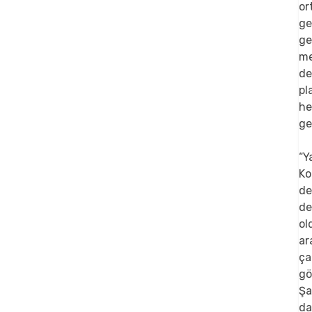
or
ge
ge
me
de
pl
he
ge
“Y
Ko
de
de
ol
ar
ça
gö
Şa
da