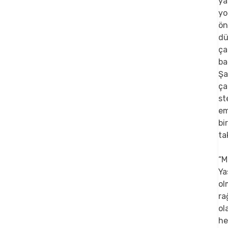
ya
yo
ön
dü
ça
ba
Şa
ça
st
em
bi
ta
“M
Ya
ol
ra
ol
he