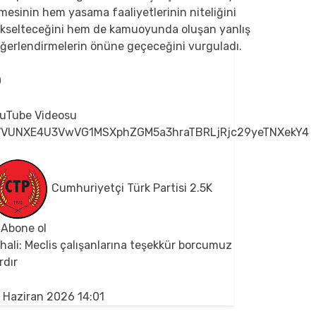
mesinin hem yasama faaliyetlerinin niteliğini
kselteceğini hem de kamuoyunda oluşan yanlış
ğerlendirmelerin önüne geçeceğini vurguladı.
0
uTube Videosu
VVUNXE4U3VwVG1MSXphZGM5a3hraTBRLjRjc29yeTNXekY4
Cumhuriyetçi Türk Partisi
2.5K
Abone ol
hali: Meclis çalışanlarına teşekkür borcumuz
rdır
 Haziran 2026 14:01