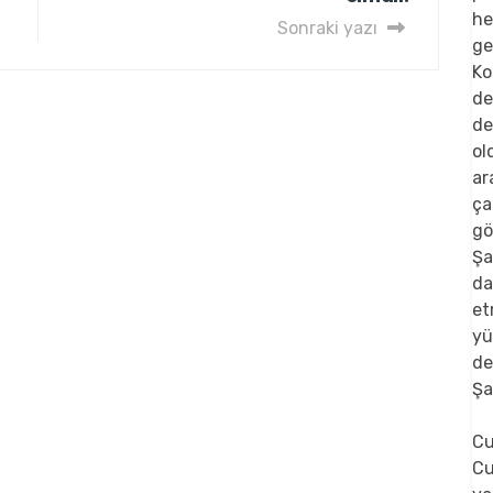
Sonraki yazı
Şa
Cu
Cu