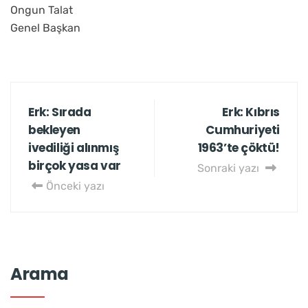
Ongun Talat
Genel Başkan
Erk: Sırada
Erk: Kıbrıs
bekleyen
Cumhuriyeti
ivediliği alınmış
1963’te çöktü!
birçok yasa var
Sonraki yazı
Önceki yazı
Arama