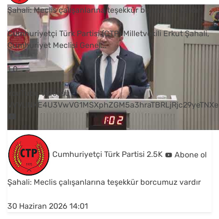
Şahali: Meclis çalışanlarına teşekkür borcumuz vardır
Cumhuriyetçi Türk Partisi (CTP) Milletvekili Erkut Şahali,
Cumhuriyet Meclisi Genel
...
1
0
YouTube Videosu
VVVUNXE4U3VwVG1MSXphZGM5a3hraTBRLjRjc29yeTNXe
Cumhuriyetçi Türk Partisi
2.5K
Abone ol
Şahali: Meclis çalışanlarına teşekkür borcumuz vardır
30 Haziran 2026 14:01