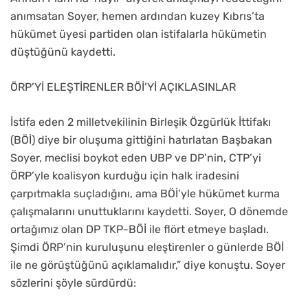
anımsatan Soyer, hemen ardından kuzey Kıbrıs’ta
hükümet üyesi partiden olan istifalarla hükümetin
düştüğünü kaydetti.
ÖRP’Yİ ELEŞTİRENLER BÖİ’Yİ AÇIKLASINLAR
İstifa eden 2 milletvekilinin Birleşik Özgürlük İttifakı
(BÖİ) diye bir oluşuma gittiğini hatırlatan Başbakan
Soyer, meclisi boykot eden UBP ve DP’nin, CTP’yi
ÖRP’yle koalisyon kurduğu için halk iradesini
çarpıtmakla suçladığını, ama BÖİ’yle hükümet kurma
çalışmalarını unuttuklarını kaydetti. Soyer, O dönemde
ortağımız olan DP TKP-BÖİ ile flört etmeye başladı.
Şimdi ÖRP’nin kuruluşunu eleştirenler o günlerde BÖİ
ile ne görüştüğünü açıklamalıdır,” diye konuştu. Soyer
sözlerini şöyle sürdürdü: