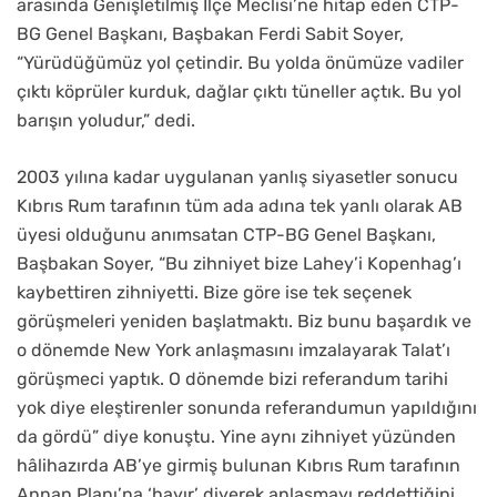
arasında Genişletilmiş İlçe Meclisi’ne hitap eden CTP-
BG Genel Başkanı, Başbakan Ferdi Sabit Soyer,
“Yürüdüğümüz yol çetindir. Bu yolda önümüze vadiler
çıktı köprüler kurduk, dağlar çıktı tüneller açtık. Bu yol
barışın yoludur,” dedi.
2003 yılına kadar uygulanan yanlış siyasetler sonucu
Kıbrıs Rum tarafının tüm ada adına tek yanlı olarak AB
üyesi olduğunu anımsatan CTP-BG Genel Başkanı,
Başbakan Soyer, “Bu zihniyet bize Lahey’i Kopenhag’ı
kaybettiren zihniyetti. Bize göre ise tek seçenek
görüşmeleri yeniden başlatmaktı. Biz bunu başardık ve
o dönemde New York anlaşmasını imzalayarak Talat’ı
görüşmeci yaptık. O dönemde bizi referandum tarihi
yok diye eleştirenler sonunda referandumun yapıldığını
da gördü” diye konuştu. Yine aynı zihniyet yüzünden
hâlihazırda AB’ye girmiş bulunan Kıbrıs Rum tarafının
Annan Planı’na ‘hayır’ diyerek anlaşmayı reddettiğini