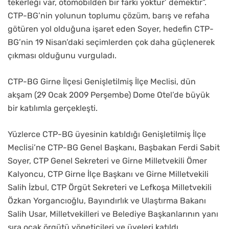
tekerleği var, otomobilden bir farkı yoktur’ demektir”.
CTP-BG’nin yolunun toplumu çözüm, barış ve refaha
götüren yol olduğuna işaret eden Soyer, hedefin CTP-
BG’nin 19 Nisan’daki seçimlerden çok daha güçlenerek
çıkması olduğunu vurguladı.
CTP-BG Girne İlçesi Genişletilmiş İlçe Meclisi, dün
akşam (29 Ocak 2009 Perşembe) Dome Otel’de büyük
bir katılımla gerçekleşti.
Yüzlerce CTP-BG üyesinin katıldığı Genişletilmiş İlçe
Meclisi’ne CTP-BG Genel Başkanı, Başbakan Ferdi Sabit
Soyer, CTP Genel Sekreteri ve Girne Milletvekili Ömer
Kalyoncu, CTP Girne İlçe Başkanı ve Girne Milletvekili
Salih İzbul, CTP Örgüt Sekreteri ve Lefkoşa Milletvekili
Özkan Yorgancıoğlu, Bayındırlık ve Ulaştırma Bakanı
Salih Usar, Milletvekilleri ve Belediye Başkanlarının yanı
sıra ocak örgütü yöneticileri ve üyeleri katıldı.