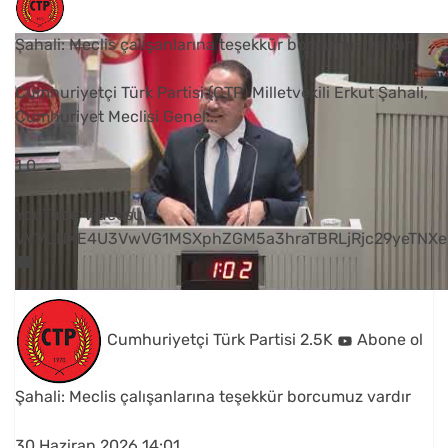
Şahali: Meclis çalışanlarına teşekkür borcumuz vardır
Cumhuriyetçi Türk Partisi (CTP) Milletvekili Erkut Şahali,
Cumhuriyet Meclisi Genel
...
1
0
YouTube Videosu
VVVUNXE4U3VwVG1MSXphZGM5a3hraTBRLjRjc29yeTNXe
Cumhuriyetçi Türk Partisi
2.5K
Abone ol
Şahali: Meclis çalışanlarına teşekkür borcumuz vardır
30 Haziran 2026 14:01