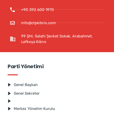
+90 392 600 1970
info@ctpkibris.com
99 Şht. Salahi Şevket Sokak, Arabahmet,
Lefkoşa Kıbrıs
Parti Yönetimi
Genel Başkan
Genel Sekreter
Merkez Yönetim Kurulu