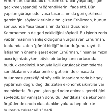
Erhürman, bürokratik birtakım sorunlar yaşandığı için
gecikme yaşandığını öğrendiklerini ifade etti. Dün
yapılan görüşmede, yasa tasarısının da geri çekilmesi
gerektiğini söylediklerinin altını çizen Erhürman, bunun
sonucunda Yasa tasarısının da Yasa Gücünde
Kararnamenin de geri çekildiğini söyledi. Bu işlerin zorla
yaptırılmasının yanlış olduğunu vurgulayan Erhürman,
toplumda zaten “gönül birliği” bulunduğunu kaydetti.
İstişarenin öneme işaret eden Erhürman, “İnsanlarımızın
acısı içimizdeyken, böyle bir tartışmanın ortasında
bulduk kendimizi. Konuyla ilgili kurulacak komitelerde
sendikaların ve ekonomik örgütlerin de o masada
bulunması gerektiğini söyledik. İnsanlara zorla bir şey
yaptırmak doğru değildir. Zaten ekonomik sıkıntılar var
memlekette. Bu yanlıştan geri adım atılması gerektiğini
söyledik, bir yanlıştan dönüldü. Sendikalar da ekonomik
örgütler de orada olacak, aklın yolunu hep birlikte
bulmaya çalışacağız” dedi.