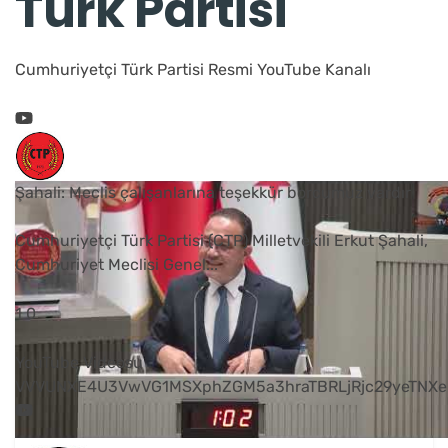
Türk Partisi
Cumhuriyetçi Türk Partisi Resmi YouTube Kanalı
Şahali: Meclis çalışanlarına teşekkür borcumuz vardır
Cumhuriyetçi Türk Partisi (CTP) Milletvekili Erkut Şahali,
Cumhuriyet Meclisi Genel
...
1
0
YouTube Videosu
VVVUNXE4U3VwVG1MSXphZGM5a3hraTBRLjRjc29yeTNXe