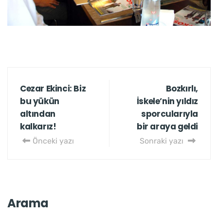
Cezar Ekinci: Biz
Bozkırlı,
bu yükün
İskele’nin yıldız
altından
sporcularıyla
kalkarız!
bir araya geldi
Önceki yazı
Sonraki yazı
Arama