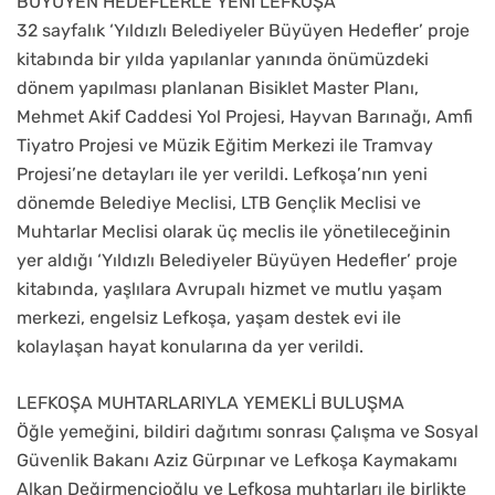
BÜYÜYEN HEDEFLERLE YENİ LEFKOŞA
32 sayfalık ‘Yıldızlı Belediyeler Büyüyen Hedefler’ proje
kitabında bir yılda yapılanlar yanında önümüzdeki
dönem yapılması planlanan Bisiklet Master Planı,
Mehmet Akif Caddesi Yol Projesi, Hayvan Barınağı, Amfi
Tiyatro Projesi ve Müzik Eğitim Merkezi ile Tramvay
Projesi’ne detayları ile yer verildi. Lefkoşa’nın yeni
dönemde Belediye Meclisi, LTB Gençlik Meclisi ve
Muhtarlar Meclisi olarak üç meclis ile yönetileceğinin
yer aldığı ‘Yıldızlı Belediyeler Büyüyen Hedefler’ proje
kitabında, yaşlılara Avrupalı hizmet ve mutlu yaşam
merkezi, engelsiz Lefkoşa, yaşam destek evi ile
kolaylaşan hayat konularına da yer verildi.
LEFKOŞA MUHTARLARIYLA YEMEKLİ BULUŞMA
Öğle yemeğini, bildiri dağıtımı sonrası Çalışma ve Sosyal
Güvenlik Bakanı Aziz Gürpınar ve Lefkoşa Kaymakamı
Alkan Değirmencioğlu ve Lefkoşa muhtarları ile birlikte