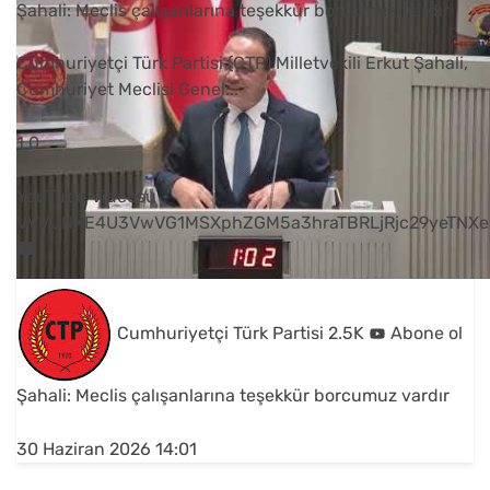
Şahali: Meclis çalışanlarına teşekkür borcumuz vardır
Cumhuriyetçi Türk Partisi (CTP) Milletvekili Erkut Şahali,
Cumhuriyet Meclisi Genel
...
1
0
YouTube Videosu
VVVUNXE4U3VwVG1MSXphZGM5a3hraTBRLjRjc29yeTNXe
Cumhuriyetçi Türk Partisi
2.5K
Abone ol
Şahali: Meclis çalışanlarına teşekkür borcumuz vardır
30 Haziran 2026 14:01