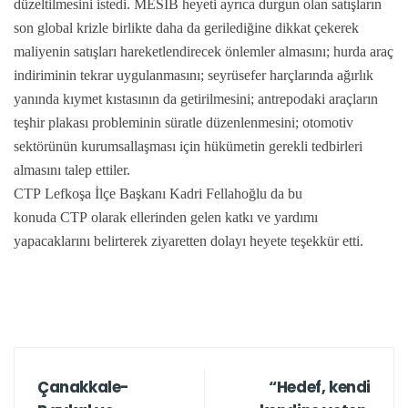
düzeltilmesini istedi. MESİB heyeti ayrıca durgun olan satışların
son global krizle birlikte daha da gerilediğine dikkat çekerek
maliyenin satışları hareketlendirecek önlemler almasını; hurda araç
indiriminin tekrar uygulanmasını; seyrüsefer harçlarında ağırlık
yanında kıymet kıstasının da getirilmesini; antrepodaki araçların
teşhir plakası probleminin süratle düzenlenmesini; otomotiv
sektörünün kurumsallaşması için hükümetin gerekli tedbirleri
almasını talep ettiler.
CTP
Lefkoşa İlçe Başkanı Kadri Fellahoğlu da bu
konuda
CTP
olarak ellerinden gelen katkı ve yardımı
yapacaklarını belirterek ziyaretten dolayı heyete teşekkür etti.
Çanakkale-
“Hedef, kendi