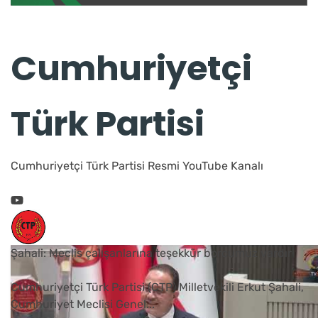
Cumhuriyetçi
Türk Partisi
Cumhuriyetçi Türk Partisi Resmi YouTube Kanalı
Şahali: Meclis çalışanlarına teşekkür borcumuz vardır
Cumhuriyetçi Türk Partisi (CTP) Milletvekili Erkut Şahali,
Cumhuriyet Meclisi Genel
...