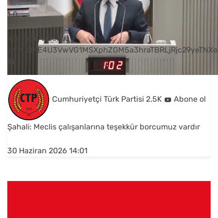
1
0
YouTube Videosu
VVVUNXE4U3VwVG1MSXphZGM5a3hraTBRLjRjc29yeTNXe
Cumhuriyetçi Türk Partisi
2.5K
Abone ol
Şahali: Meclis çalışanlarına teşekkür borcumuz vardır
30 Haziran 2026 14:01