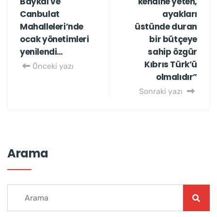
Baykal ve
kendine yeten,
Canbulat
ayakları
Mahalleleri’nde
üstünde duran
ocak yönetimleri
bir bütçeye
yenilendi…
sahip özgür
Kıbrıs Türk’ü
Önceki yazı
olmalıdır”
Sonraki yazı
Arama