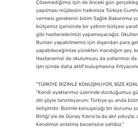
Çözemediğimiz için de önceki gün gerçekleşt
yapılması müjdesini halkımıza Türkiye Cumh
vermesi gerekenin bizim Sağlık Bakanımız ya
bütçemiz içerisinde bir yatırım bütçesi ya
gibi hastanelerimizi yapamayacağız. Okulla
Bunları yapabilmemiz için dışarıdan para g
yapabileceğimize yürekten inandığım şey, ke
Hastanemizi de okulumuzu da yollarımızı da
işin içinde daha aktif buluşmasına ihtiyacımı
“TÜRKİYE BİZİMLE KONUŞMUYOR, BİZE KON
“Kendi ayaklarımız üzerinde durduğumuz gün, 
dili şöyle tanımlıyorum: Türkiye şu anda bi
iletişimdir. Bizimle konuşacağı bir durumu y
Birliği’yle de Güney Kıbrıs’la da akıl yoluyl
Kendimizi anlatma becerisine sahibiz.”