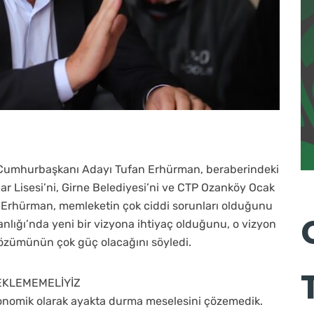
e Cumhurbaşkanı Adayı Tufan Erhürman, beraberindeki
lar Lisesi’ni, Girne Belediyesi’ni ve CTP Ozanköy Ocak
n Erhürman, memleketin çok ciddi sorunları olduğunu
lığı’nda yeni bir vizyona ihtiyaç olduğunu, o vizyon
çözümünün çok güç olacağını söyledi.
EKLEMEMELİYİZ
konomik olarak ayakta durma meselesini çözemedik.