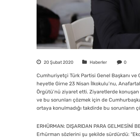
20 Şubat 2020
Haberler
0
Cumhuriyetçi Türk Partisi Genel Başkanı v
heyetle Girne 23 Nisan İlkokulu’nu, Anafarta
Örgütü’nü ziyaret etti. Ziyaretlerde konuşa
ve bu sorunları çözmek için de Cumhurbaşkan
ortaya konulmadığı takdirde bu sorunların 
ERHÜRMAN: DIŞARIDAN PARA GELMESİNİ B
Erhürman sözlerini şu şekilde sürdürdü: “E