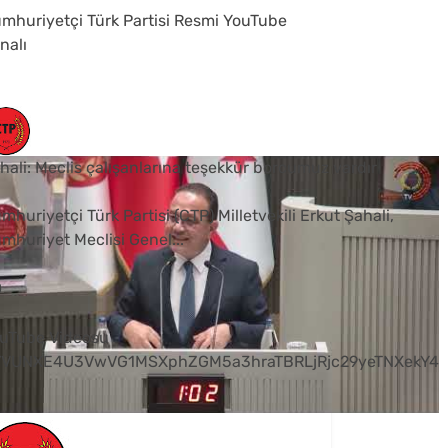
mhuriyetçi Türk Partisi Resmi YouTube
nalı
hali: Meclis çalışanlarına teşekkür borcumuz vardır
mhuriyetçi Türk Partisi (CTP) Milletvekili Erkut Şahali,
mhuriyet Meclisi Genel
...
0
uTube Videosu
VVUNXE4U3VwVG1MSXphZGM5a3hraTBRLjRjc29yeTNXekY4