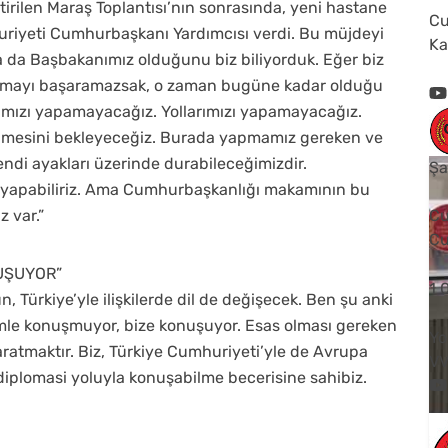
irilen Maraş Toplantısı’nın sonrasında, yeni hastane
Cu
uriyeti Cumhurbaşkanı Yardımcısı verdi. Bu müjdeyi
Ka
 da Başbakanımız olduğunu biz biliyorduk. Eğer biz
ratmayı başaramazsak, o zaman bugüne kadar olduğu
rımızı yapamayacağız. Yollarımızı yapamayacağız.
elmesini bekleyeceğiz. Burada yapmamız gereken ve
ndi ayakları üzerinde durabileceğimizdir.
Şa
 yapabiliriz. Ama Cumhurbaşkanlığı makamının bu
z var.”
Cu
Cu
UŞUYOR”
1
Türkiye’yle ilişkilerde dil de değişecek. Ben şu anki
zimle konuşmuyor, bize konuşuyor. Esas olması gereken
Yo
aratmaktır. Biz, Türkiye Cumhuriyeti’yle de Avrupa
V
a, diplomasi yoluyla konuşabilme becerisine sahibiz.