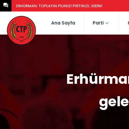
ERHÜRMAN: GÜNEY’DEKI YASA EŞDEĞERCIDEN MÜTEAHHIDE HERK
Ana Sayfa
Parti
Erhürman
gele