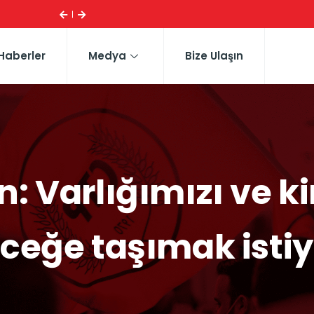
ESI ...
CTP HEYETI, TRAFIK EĞITIM PARKI’NI YERINDE INCELE
Haberler
Medya
Bize Ulaşın
: Varlığımızı ve ki
ceğe taşımak isti