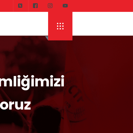
DI
ERHÜRMAN: TOPLAYIN PILINIZI PIRTINIZI, 
mliğimizi
yoruz