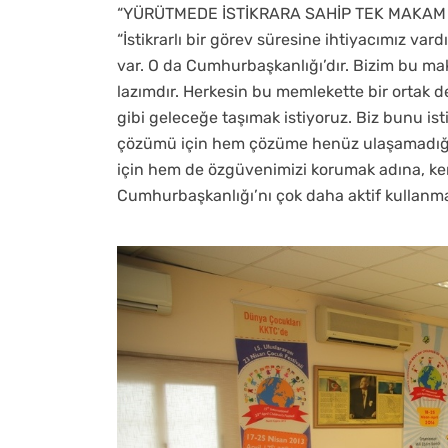
“YÜRÜTMEDE İSTİKRARA SAHİP TEK MAKA
“İstikrarlı bir görev süresine ihtiyacımız var
var. O da Cumhurbaşkanlığı’dır. Bizim bu ma
lazımdır. Herkesin bu memlekette bir ortak de
gibi geleceğe taşımak istiyoruz. Biz bunu is
çözümü için hem çözüme henüz ulaşamadığım
için hem de özgüvenimizi korumak adına, ken
Cumhurbaşkanlığı’nı çok daha aktif kullanmal