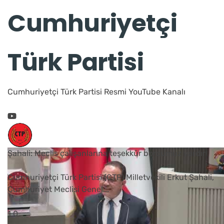
Cumhuriyetçi
Türk Partisi
Cumhuriyetçi Türk Partisi Resmi YouTube Kanalı
Şahali: Meclis çalışanlarına teşekkür borcumuz vardır
Cumhuriyetçi Türk Partisi (CTP) Milletvekili Erkut Şahali,
Cumhuriyet Meclisi Genel
...
1
0