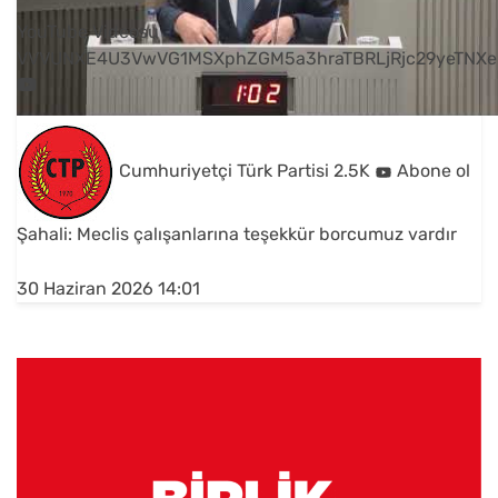
YouTube Videosu
VVVUNXE4U3VwVG1MSXphZGM5a3hraTBRLjRjc29yeTNXe
Cumhuriyetçi Türk Partisi
2.5K
Abone ol
Şahali: Meclis çalışanlarına teşekkür borcumuz vardır
30 Haziran 2026 14:01