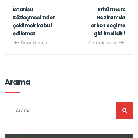
İstanbul
Erhürman:
Sözleşmesi’nden
Haziran’da
çekilmek kabul
erken seçime
edilemez
gidilmelidir!
Önceki yazı
Sonraki yazı
Arama