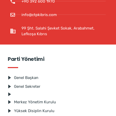
+90 392 600 1970
info@ctpkibris.com
99 Şht. Salahi Şevket Sokak, Arabahmet,
Lefkoşa Kıbrıs
Parti Yönetimi
Genel Başkan
Genel Sekreter
Merkez Yönetim Kurulu
Yüksek Disiplin Kurulu