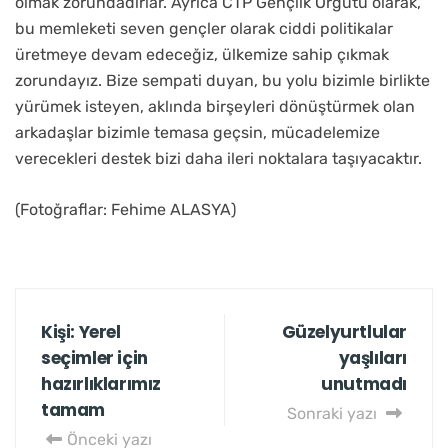
olmak zorundadırlar. Ayrıca CTP Gençlik Örgütü olarak,
bu memleketi seven gençler olarak ciddi politikalar
üretmeye devam edeceğiz, ülkemize sahip çıkmak
zorundayız. Bize sempati duyan, bu yolu bizimle birlikte
yürümek isteyen, aklında birşeyleri dönüştürmek olan
arkadaşlar bizimle temasa geçsin, mücadelemize
verecekleri destek bizi daha ileri noktalara taşıyacaktır.
(Fotoğraflar: Fehime ALASYA)
Kişi: Yerel
Güzelyurtlular
seçimler için
yaşlıları
hazırlıklarımız
unutmadı
tamam
Sonraki yazı
Önceki yazı