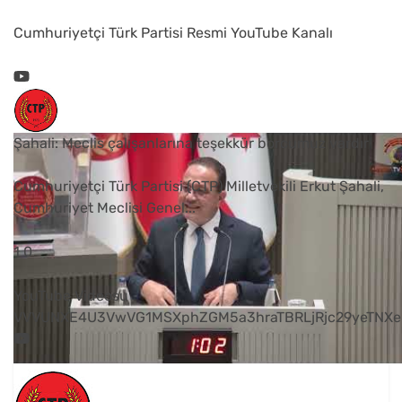
Cumhuriyetçi Türk Partisi Resmi YouTube Kanalı
Şahali: Meclis çalışanlarına teşekkür borcumuz vardır
Cumhuriyetçi Türk Partisi (CTP) Milletvekili Erkut Şahali,
Cumhuriyet Meclisi Genel
...
1
0
YouTube Videosu
VVVUNXE4U3VwVG1MSXphZGM5a3hraTBRLjRjc29yeTNXe