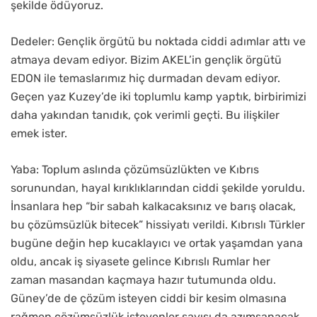
şekilde ödüyoruz.
Dedeler: Gençlik örgütü bu noktada ciddi adımlar attı ve
atmaya devam ediyor. Bizim AKEL’in gençlik örgütü
EDON ile temaslarımız hiç durmadan devam ediyor.
Geçen yaz Kuzey’de iki toplumlu kamp yaptık, birbirimizi
daha yakından tanıdık, çok verimli geçti. Bu ilişkiler
emek ister.
Yaba: Toplum aslında çözümsüzlükten ve Kıbrıs
sorunundan, hayal kırıklıklarından ciddi şekilde yoruldu.
İnsanlara hep “bir sabah kalkacaksınız ve barış olacak,
bu çözümsüzlük bitecek” hissiyatı verildi. Kıbrıslı Türkler
bugüne değin hep kucaklayıcı ve ortak yaşamdan yana
oldu, ancak iş siyasete gelince Kıbrıslı Rumlar her
zaman masandan kaçmaya hazır tutumunda oldu.
Güney’de de çözüm isteyen ciddi bir kesim olmasına
rağmen çözümsüzlük isteyenler sayısı da azımsanacak