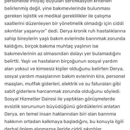
personelde ihtiyaç duyulan sertifikasyon kriterleri
belirlenmiş değil, yine bakımevlerinde bulunması
gereken lojistik ve medikal gereklilikler ile çalışma
saatlerini düzenleyen bir yönetmelik olmadığı için ciddi
sıkıntılar yaşanıyor” dedi. Derya kronik ruh hastalıklarına
sahip bireylerin yaşlı bakım evlerinde barınmak zorunda
kaldığını, birçok bakıma muhtaç yaşlının ise
bakımevlerinin az olmasından dolayı yer bulamadığını
belirtti. Yaşlı ve hastaların birçoğunun sosyal yardım
alan yoksul ve kimsesiz kişiler olduğunu belirten Derya,
sosyal yardım maaşlarının bakım evlerinin kira, personel
maaşları, mutfak giderleri, elektrik ve su faturaları gibi
sabit giderlere harcanmak zorunda olduğunu söyledi.
Sosyal Hizmetler Dairesi ile yaptıkları görüşmelerde
evsizlik sorununun büyüdüğünü gördüklerini anlatan
Derya, en temel insan haklarından biri olan barınma
hakkının ortadan kalkmaya başladığını, bu konuyla ilgili
derhal önlem alınmazsa ileride ciddi sıkıntılar