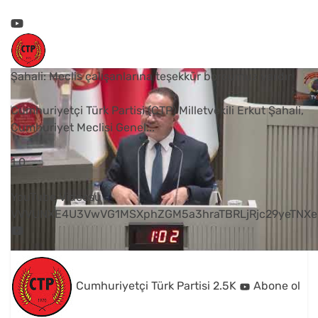
Şahali: Meclis çalışanlarına teşekkür borcumuz vardır
Cumhuriyetçi Türk Partisi (CTP) Milletvekili Erkut Şahali,
Cumhuriyet Meclisi Genel
...
1
0
YouTube Videosu
VVVUNXE4U3VwVG1MSXphZGM5a3hraTBRLjRjc29yeTNXe
Cumhuriyetçi Türk Partisi
2.5K
Abone ol