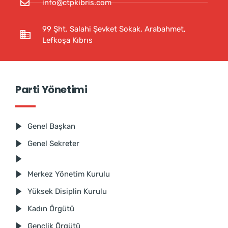
info@ctpkibris.com
99 Şht. Salahi Şevket Sokak, Arabahmet,
Lefkoşa Kıbrıs
Parti Yönetimi
Genel Başkan
Genel Sekreter
Merkez Yönetim Kurulu
Yüksek Disiplin Kurulu
Kadın Örgütü
Gençlik Örgütü