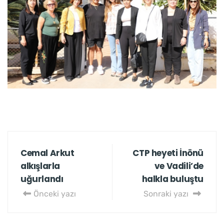
Cemal Arkut
CTP heyeti İnönü
alkışlarla
ve Vadili’de
uğurlandı
halkla buluştu
Önceki yazı
Sonraki yazı