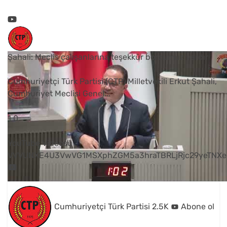
Şahali: Meclis çalışanlarına teşekkür borcumuz vardır
Cumhuriyetçi Türk Partisi (CTP) Milletvekili Erkut Şahali,
Cumhuriyet Meclisi Genel
...
1
0
YouTube Videosu
VVVUNXE4U3VwVG1MSXphZGM5a3hraTBRLjRjc29yeTNXe
Cumhuriyetçi Türk Partisi
2.5K
Abone ol