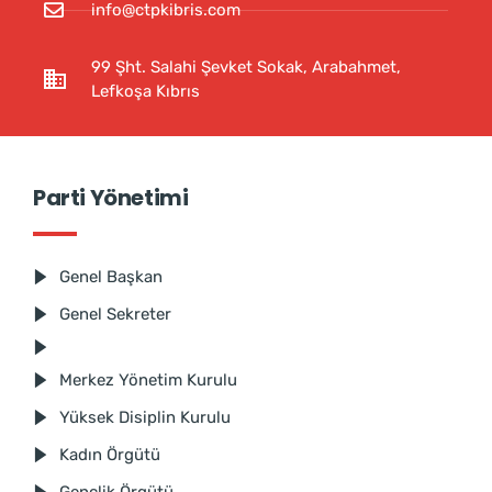
info@ctpkibris.com
99 Şht. Salahi Şevket Sokak, Arabahmet,
Lefkoşa Kıbrıs
Parti Yönetimi
Genel Başkan
Genel Sekreter
Merkez Yönetim Kurulu
Yüksek Disiplin Kurulu
Kadın Örgütü