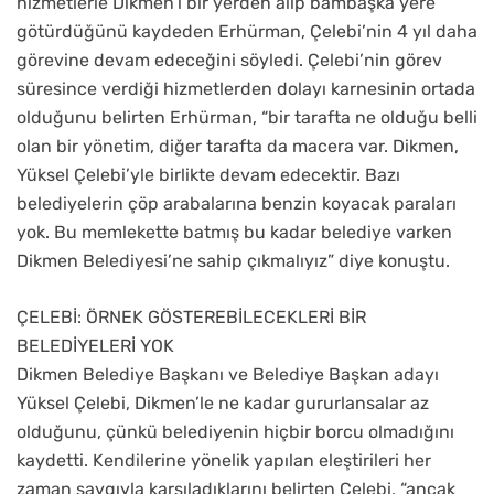
hizmetlerle Dikmen’i bir yerden alıp bambaşka yere
götürdüğünü kaydeden Erhürman, Çelebi’nin 4 yıl daha
görevine devam edeceğini söyledi. Çelebi’nin görev
süresince verdiği hizmetlerden dolayı karnesinin ortada
olduğunu belirten Erhürman, “bir tarafta ne olduğu belli
olan bir yönetim, diğer tarafta da macera var. Dikmen,
Yüksel Çelebi’yle birlikte devam edecektir. Bazı
belediyelerin çöp arabalarına benzin koyacak paraları
yok. Bu memlekette batmış bu kadar belediye varken
Dikmen Belediyesi’ne sahip çıkmalıyız” diye konuştu.
ÇELEBİ: ÖRNEK GÖSTEREBİLECEKLERİ BİR
BELEDİYELERİ YOK
Dikmen Belediye Başkanı ve Belediye Başkan adayı
Yüksel Çelebi, Dikmen’le ne kadar gururlansalar az
olduğunu, çünkü belediyenin hiçbir borcu olmadığını
kaydetti. Kendilerine yönelik yapılan eleştirileri her
zaman saygıyla karşıladıklarını belirten Çelebi, “ancak