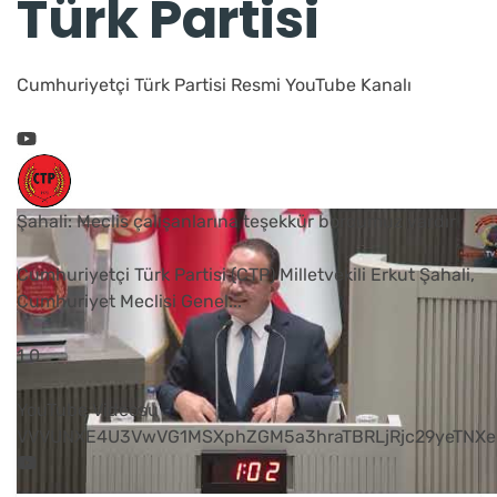
Türk Partisi
Cumhuriyetçi Türk Partisi Resmi YouTube Kanalı
Şahali: Meclis çalışanlarına teşekkür borcumuz vardır
Cumhuriyetçi Türk Partisi (CTP) Milletvekili Erkut Şahali,
Cumhuriyet Meclisi Genel
...
1
0
YouTube Videosu
VVVUNXE4U3VwVG1MSXphZGM5a3hraTBRLjRjc29yeTNXe