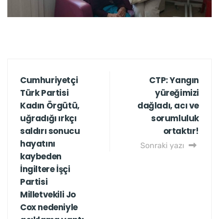
Cumhuriyetçi
CTP: Yangın
Türk Partisi
yüreğimizi
Kadın Örgütü,
dağladı, acı ve
uğradığı ırkçı
sorumluluk
saldırı sonucu
ortaktır!
hayatını
Sonraki yazı
kaybeden
İngiltere İşçi
Partisi
Milletvekili Jo
Cox nedeniyle