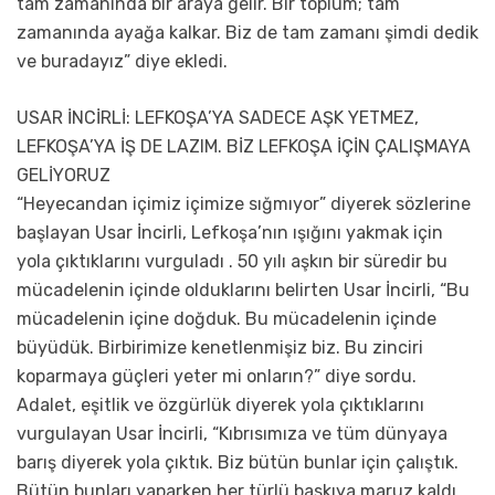
tam zamanında bir araya gelir. Bir toplum; tam
zamanında ayağa kalkar. Biz de tam zamanı şimdi dedik
ve buradayız” diye ekledi.
USAR İNCİRLİ: LEFKOŞA’YA SADECE AŞK YETMEZ,
LEFKOŞA’YA İŞ DE LAZIM. BİZ LEFKOŞA İÇİN ÇALIŞMAYA
GELİYORUZ
“Heyecandan içimiz içimize sığmıyor” diyerek sözlerine
başlayan Usar İncirli, Lefkoşa’nın ışığını yakmak için
yola çıktıklarını vurguladı . 50 yılı aşkın bir süredir bu
mücadelenin içinde olduklarını belirten Usar İncirli, “Bu
mücadelenin içine doğduk. Bu mücadelenin içinde
büyüdük. Birbirimize kenetlenmişiz biz. Bu zinciri
koparmaya güçleri yeter mi onların?” diye sordu.
Adalet, eşitlik ve özgürlük diyerek yola çıktıklarını
vurgulayan Usar İncirli, “Kıbrısımıza ve tüm dünyaya
barış diyerek yola çıktık. Biz bütün bunlar için çalıştık.
Bütün bunları yaparken her türlü baskıya maruz kaldı