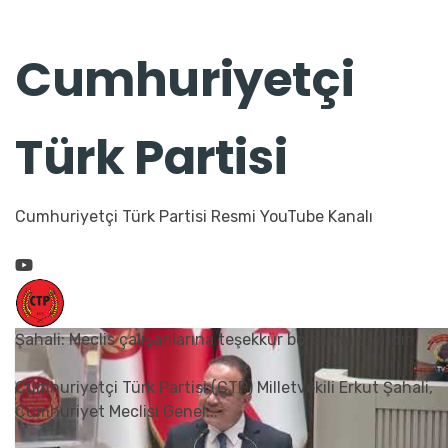
Cumhuriyetçi
Türk Partisi
Cumhuriyetçi Türk Partisi Resmi YouTube Kanalı
Şahali: Meclis çalışanlarına teşekkür borcumuz vardır
Cumhuriyetçi Türk Partisi (CTP) Milletvekili Erkut Şahali,
Cumhuriyet Meclisi Genel
...