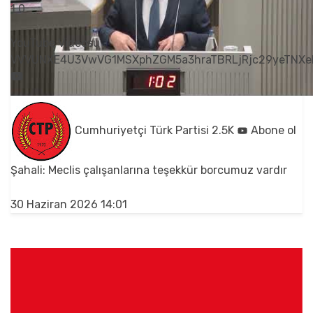
1
0
YouTube Videosu
VVVUNXE4U3VwVG1MSXphZGM5a3hraTBRLjRjc29yeTNXe
Cumhuriyetçi Türk Partisi
2.5K
Abone ol
Şahali: Meclis çalışanlarına teşekkür borcumuz vardır
30 Haziran 2026 14:01