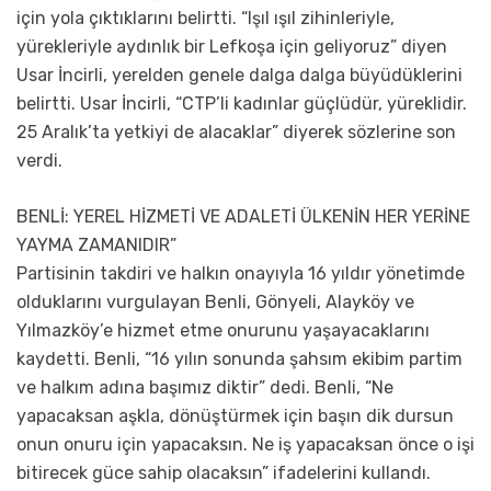
için yola çıktıklarını belirtti. “Işıl ışıl zihinleriyle,
yürekleriyle aydınlık bir Lefkoşa için geliyoruz” diyen
Usar İncirli, yerelden genele dalga dalga büyüdüklerini
belirtti. Usar İncirli, “CTP’li kadınlar güçlüdür, yüreklidir.
25 Aralık’ta yetkiyi de alacaklar” diyerek sözlerine son
verdi.
BENLİ: YEREL HİZMETİ VE ADALETİ ÜLKENİN HER YERİNE
YAYMA ZAMANIDIR”
Partisinin takdiri ve halkın onayıyla 16 yıldır yönetimde
olduklarını vurgulayan Benli, Gönyeli, Alayköy ve
Yılmazköy’e hizmet etme onurunu yaşayacaklarını
kaydetti. Benli, “16 yılın sonunda şahsım ekibim partim
ve halkım adına başımız diktir” dedi. Benli, “Ne
yapacaksan aşkla, dönüştürmek için başın dik dursun
onun onuru için yapacaksın. Ne iş yapacaksan önce o işi
bitirecek güce sahip olacaksın” ifadelerini kullandı.