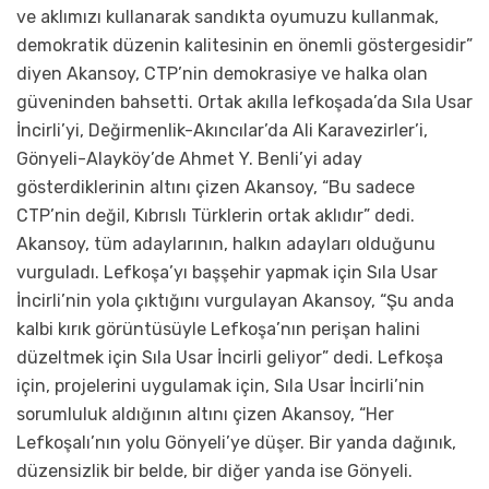
ve aklımızı kullanarak sandıkta oyumuzu kullanmak,
demokratik düzenin kalitesinin en önemli göstergesidir”
diyen Akansoy, CTP’nin demokrasiye ve halka olan
güveninden bahsetti. Ortak akılla lefkoşada’da Sıla Usar
İncirli’yi, Değirmenlik-Akıncılar’da Ali Karavezirler’i,
Gönyeli-Alayköy’de Ahmet Y. Benli’yi aday
gösterdiklerinin altını çizen Akansoy, “Bu sadece
CTP’nin değil, Kıbrıslı Türklerin ortak aklıdır” dedi.
Akansoy, tüm adaylarının, halkın adayları olduğunu
vurguladı. Lefkoşa’yı başşehir yapmak için Sıla Usar
İncirli’nin yola çıktığını vurgulayan Akansoy, “Şu anda
kalbi kırık görüntüsüyle Lefkoşa’nın perişan halini
düzeltmek için Sıla Usar İncirli geliyor” dedi. Lefkoşa
için, projelerini uygulamak için, Sıla Usar İncirli’nin
sorumluluk aldığının altını çizen Akansoy, “Her
Lefkoşalı’nın yolu Gönyeli’ye düşer. Bir yanda dağınık,
düzensizlik bir belde, bir diğer yanda ise Gönyeli.