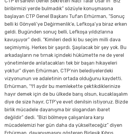
CTP efsanevi Genel Sekreteri Naci Talar Usar’ın “Biz
biribirmizi yerde bulmadık” sözüyle konuşmasına
başlayan CTP Genel Başkanı Tufan Erhürman, “Sonuç
belli ki Gönyeli’ye Değirmenlik’e, Lefkoşa’ya biraz erken
geldi. Bugünden sonuç belli, Lefkoşa yıldızlarına
kavuşuyor” dedi. “Kimileri dedi ki bu seçim milli dava
seçimiymiş. Herkes bir şaşırdı. Şaşılacak bir şey yok. Bu
arkadaşların ne tırnak içindeki hükümette ne de yerel
yönetimlerde anlatacakları tek bir başarı hikayeleri
yoktur” diyen Erhürman, CTP’nin belediyelerdeki
vizyonunun ve adaletinin ortada olduğunu kaydetti.
Erhürman, “11 aydır bu memlekette çektikdiklerinize
hayır demek için de bu ülkede barış olsun, kucaklaşalım
diye de size hayır, CTP’ye evet denilsin istiyoruz. Bizde
birlik mücadele dayanışma bir slogandan ibaret
değildir” dedi. “Bizi bölmeye çalışanlara karşı
mücadelemizi her gün daha da yükselteceğiz” diyen
Erhürman, dayanışmasını gösteren Birleşik Kıbrıs