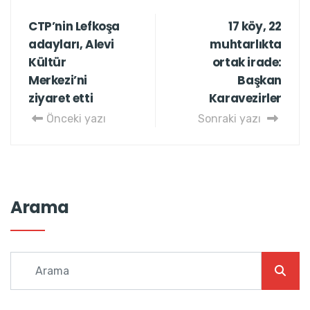
CTP’nin Lefkoşa
17 köy, 22
adayları, Alevi
muhtarlıkta
Kültür
ortak irade:
Merkezi’ni
Başkan
ziyaret etti
Karavezirler
Önceki yazı
Sonraki yazı
Arama