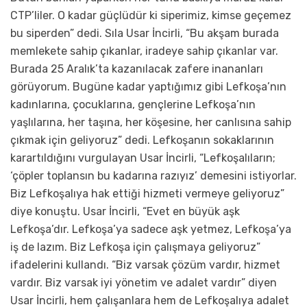
CTP’liler. O kadar güçlüdür ki siperimiz, kimse geçemez
bu siperden” dedi. Sıla Usar İncirli, “Bu akşam burada
memlekete sahip çıkanlar, iradeye sahip çıkanlar var.
Burada 25 Aralık’ta kazanılacak zafere inananları
görüyorum. Bugüne kadar yaptığımız gibi Lefkoşa’nın
kadınlarına, çocuklarına, gençlerine Lefkoşa’nın
yaşlılarına, her taşına, her köşesine, her canlısına sahip
çıkmak için geliyoruz” dedi. Lefkoşanın sokaklarının
karartıldığını vurgulayan Usar İncirli, “Lefkoşalıların;
‘çöpler toplansın bu kadarına razıyız’ demesini istiyorlar.
Biz Lefkoşalıya hak ettiği hizmeti vermeye geliyoruz”
diye konuştu. Usar İncirli, “Evet en büyük aşk
Lefkoşa’dır. Lefkoşa’ya sadece aşk yetmez, Lefkoşa’ya
iş de lazım. Biz Lefkoşa için çalışmaya geliyoruz”
ifadelerini kullandı. “Biz varsak çözüm vardır, hizmet
vardır. Biz varsak iyi yönetim ve adalet vardır” diyen
Usar İncirli, hem çalışanlara hem de Lefkoşalıya adalet