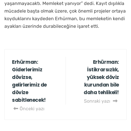
yaşanmayacaktı. Memleket yanıyor” dedi. Kayıt dışılıkla
mücadele başta olmak üzere, çok önemli projeler ortaya
koyduklarını kaydeden Erhürman, bu memleketin kendi
ayakları üzerinde durabileceğine işaret etti.
Erhürman:
Erhürman:
Giderlerimiz
İstikrarsızlık,
dövizse,
yüksek döviz
gelirlerimiz de
kurundan bile
dövize
daha tehlikeli!
sabitlenecek!
Sonraki yazı
Önceki yazı