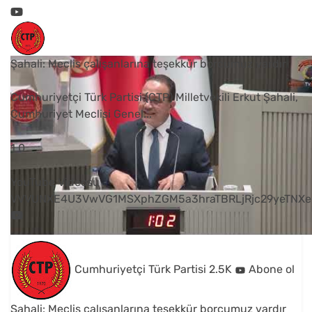
Şahali: Meclis çalışanlarına teşekkür borcumuz vardır
Cumhuriyetçi Türk Partisi (CTP) Milletvekili Erkut Şahali,
Cumhuriyet Meclisi Genel
...
1
0
YouTube Videosu
VVVUNXE4U3VwVG1MSXphZGM5a3hraTBRLjRjc29yeTNXe
Cumhuriyetçi Türk Partisi
2.5K
Abone ol
Şahali: Meclis çalışanlarına teşekkür borcumuz vardır