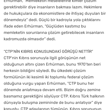
Erhürman, “Memleketin meselelerine kimler çözüm
gerektirebilir diye insanların bakması lazım. Hekimlere
de hukukçulara da ekonomistlere de ihtiyaç duyulan bir
dönemdeyiz” dedi. Güçlü bir kadroyla yola çıktıklarını
ifade eden Erhürman, “Güçlüden kastımız bu
memleketin sorunlarına çözüm getirebilecek insanların
kadromuzda olmasıdır” dedi.
“CTP’NİN KIBRIS KONUSUNDAKİ GÖRÜŞÜ NETTİR”
CTP’nin Kıbrıs sorunuyla ilgili görüşünün net
olduğunun altını çizen Erhürman, bunu 1970’ten beri
herkesin bildiğini söyledi. Bu ülkedeki çözüm
formülünün iki kesimli iki toplumlu federal çözüm
olduğuna vurgu yapan Erhürman, “CTP bunu her
dönemde anlatmaya devam etti. Bizim doğru zemine
basmamız gerektiğini söylüyor CTP. Kıbrıs Türk halkının
dünyayla buluşma zemininde de bunu anlatıyor” diye
konuştu. CTP adaylarının tümünün, Kıbrıs sorununun