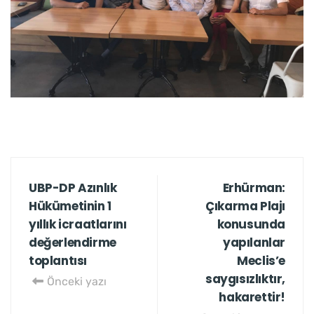
UBP-DP Azınlık
Erhürman:
Hükümetinin 1
Çıkarma Plajı
yıllık icraatlarını
konusunda
değerlendirme
yapılanlar
toplantısı
Meclis’e
saygısızlıktır,
Önceki yazı
hakarettir!