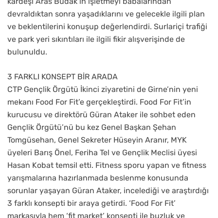
kardeşi Aras Budak’ın işletmeyi babalarından
devraldıktan sonra yaşadıklarını ve gelecekle ilgili plan
ve beklentilerini konuşup değerlendirdi. Surlariçi trafiği
ve park yeri sıkıntıları ile ilgili fikir alışverişinde de
bulunuldu.
3 FARKLI KONSEPT BİR ARADA
CTP Gençlik Örgütü İkinci ziyaretini de Girne’nin yeni
mekanı Food For Fit’e gerçekleştirdi. Food For Fit’in
kurucusu ve direktörü Güran Ataker ile sohbet eden
Gençlik Örgütü’nü bu kez Genel Başkan Şehan
Tomgüsehan, Genel Sekreter Hüseyin Aranır, MYK
üyeleri Barış Önel, Feriha Tel ve Gençlik Meclisi üyesi
Hasan Kobat temsil etti. Fitness sporu yapan ve fitness
yarışmalarına hazırlanmada beslenme konusunda
sorunlar yaşayan Güran Ataker, incelediği ve araştırdığı
3 farklı konsepti bir araya getirdi. ‘Food For Fit’
markasıyla hem ‘fit market’ konsepti ile buzluk ve