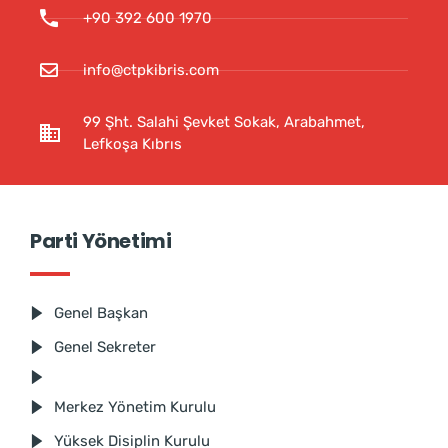
+90 392 600 1970
info@ctpkibris.com
99 Şht. Salahi Şevket Sokak, Arabahmet,
Lefkoşa Kıbrıs
Parti Yönetimi
Genel Başkan
Genel Sekreter
Merkez Yönetim Kurulu
Yüksek Disiplin Kurulu