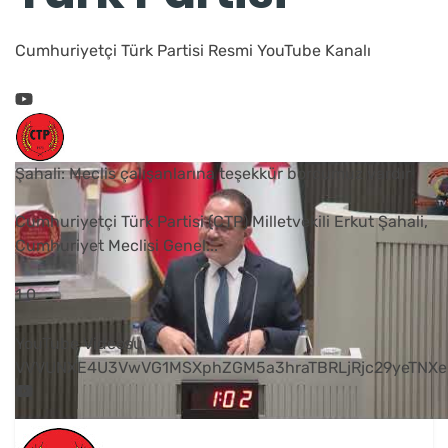
Cumhuriyetçi Türk Partisi Resmi YouTube Kanalı
Şahali: Meclis çalışanlarına teşekkür borcumuz vardır
Cumhuriyetçi Türk Partisi (CTP) Milletvekili Erkut Şahali,
Cumhuriyet Meclisi Genel
...
1
0
YouTube Videosu
VVVUNXE4U3VwVG1MSXphZGM5a3hraTBRLjRjc29yeTNXe