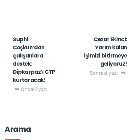
Suphi
Cezar Ekinci:
Coşkun’dan
Yarım kalan
çalışanlara
işimizi bitirmeye
destek:
geliyoruz!
Dipkarpaz’ı CTP
Sonraki yazı
kurtaracak!
Önceki yazı
Arama