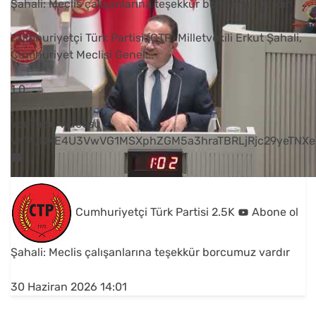
Şahali: Meclis çalışanlarına teşekkür borcumuz vardır
Cumhuriyetçi Türk Partisi (CTP) Milletvekili Erkut Şahali,
Cumhuriyet Meclisi Genel
...
1
0
YouTube Videosu
VVVUNXE4U3VwVG1MSXphZGM5a3hraTBRLjRjc29yeTNXe
Cumhuriyetçi Türk Partisi
2.5K
Abone ol
Şahali: Meclis çalışanlarına teşekkür borcumuz vardır
30 Haziran 2026 14:01