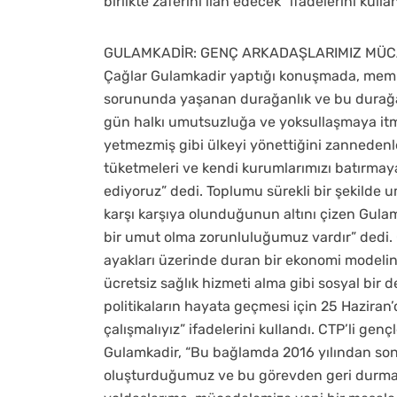
birlikte zaferini ilan edecek” ifadelerini kulla
GULAMKADİR: GENÇ ARKADAŞLARIMIZ MÜCA
Çağlar Gulamkadir yaptığı konuşmada, memlek
sorununda yaşanan durağanlık ve bu durağan
gün halkı umutsuzluğa ve yoksullaşmaya itm
yetmezmiş gibi ülkeyi yönettiğini zannedenle
tüketmeleri ve kendi kurumlarımızı batırmay
ediyoruz” dedi. Toplumu sürekli bir şekilde 
karşı karşıya olunduğunun altını çizen Gula
bir umut olma zorunluluğumuz vardır” dedi. G
ayakları üzerinde duran bir ekonomi modelini,
ücretsiz sağlık hizmeti alma gibi sosyal bir
politikaların hayata geçmesi için 25 Haziran
çalışmalıyız” ifadelerini kullandı. CTP’li g
Gulamkadir, “Bu bağlamda 2016 yılından son
oluşturduğumuz ve bu görevden geri durmaya