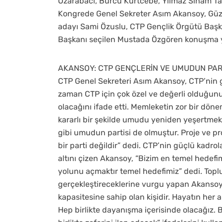
Özarabacı, Burcu Kurtcebe, Yılmaz Siham Ta
Kongrede Genel Sekreter Asım Akansoy, Güzel
adayı Sami Özuslu, CTP Gençlik Örgütü Başka
Başkanı seçilen Mustada Özgören konuşma y
AKANSOY: CTP GENÇLERİN VE UMUDUN PART
CTP Genel Sekreteri Asım Akansoy, CTP’nin ge
zaman CTP için çok özel ve değerli olduğunu
olacağını ifade etti. Memleketin zor bir dön
kararlı bir şekilde umudu yeniden yeşertmek
gibi umudun partisi de olmuştur. Proje ve pr
bir parti değildir” dedi. CTP’nin güçlü kadro
altını çizen Akansoy, “Bizim en temel hede
yolunu açmaktır temel hedefimiz” dedi. Top
gerçekleştireceklerine vurgu yapan Akansoy, 
kapasitesine sahip olan kişidir. Hayatın her 
Hep birlikte dayanışma içerisinde olacağız. 