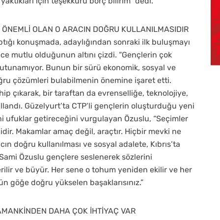
ktıkları için teşekkürü borç bilirim” dedi.
 ÖNEMLİ OLAN O ARACIN DOĞRU KULLANILMASIDIR
aptığı konuşmada, adaylığından sonraki ilk buluşmayı
e mutlu olduğunun altını çizdi. “Gençlerin çok
tutunamıyor. Bunun bir sürü ekonomik, sosyal ve
ğru çözümleri bulabilmenin önemine işaret etti.
ip çıkarak, bir taraftan da evrenselliğe, teknolojiye,
llandı. Güzelyurt’ta CTP’li gençlerin oluşturduğu yeni
 ufuklar getireceğini vurgulayan Özuslu, “Seçimler
idir. Makamlar amaç değil, araçtır. Hiçbir mevki ne
acın doğru kullanılması ve sosyal adalete, Kıbrıs’ta
. Sami Özuslu gençlere seslenerek sözlerini
rilir ve büyür. Her sene o tohum yeniden ekilir ve her
ün göğe doğru yükselen başaklarısınız.”
AMANKİNDEN DAHA ÇOK İHTİYAÇ VAR