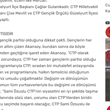
şdemir, Ecem İlke Mercan.
Cu
yurt İlçe Başkanı Çağlar Gulamkadir, CTP Milletvekili
Ka
nı Çise Mevlit ve CTP Gençlik Örgütü Güzelyurt İlçesi
aptı.
İSİDİR
nçlik partisi olduğuna dikkat çekti. Gençlerin her
Şa
n altını çizen Akansoy, bundan sonra da böyle
emden geçtiğine işaret eden Akansoy, “CTP olarak
Cu
Cu
 zorundayız. CTP her zaman gençlerin partisi olduğu
ogramlarıyla CTP, sıradan bir muhalefet anlayışında
1
ları ve programlarıyla, halkın temsilcisi olduğunun
fimiz umudu çoğaltmaktır. Değişim ve dönüşümün
Yo
lumun tüm yurtseverleriyle bu değişimi ve dönüşümü
V
“Sami Özuslu CTP’nin siyasetini en iyi şekilde taşıma
alanında sözü olan, yorumu olan CTP’lilerden biridir.
Bu seçimde başarılı olacağız, CTP Sami Özsuslu ile