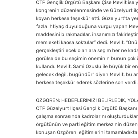
CTP Gençlik Örgütü Başkanı Çise Mevlit ise
kongrenin düzenlenmesinde ve Güzelyurt il
koyan herkese teşekkür etti. Güzelyurt’ta 
fazla ihtiyaç duyulduğuna vurgu yapan Mevli
maddesini bırakmadılar, insanımızı fakirleştird
memleketi kaosa soktular” dedi. Mevlit, “Önü
gerçekleştirilecek olan ara seçim her ne kadar 
görülse de bu seçimin öneminin bunun çok öt
kullandı. Mevlit, Sami Özuslu ile büyük bir ene
gelecek değil, bugündür” diyen Mevlit, bu anla
herkese teşekkür ederek sözlerine son verdi.
ÖZGÖREN: HEDEFLERİMİZİ BELİRLEDİK, YOLA
CTP Güzelyurt İlçesi Gençlik Örgütü Başkan
çalışma sonrasında kadrolarını oluşturdukla
örgütünün ve parti eğitim merkezinin düzenl
konuşan Özgören, eğitimlerini tamamladıktan