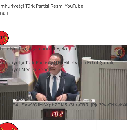
mhuriyetçi Türk Partisi Resmi YouTube
nalı
hali: Meclis çalışanlarına teşekkür borcumuz vardır
mhuriyetçi Türk Partisi (CTP) Milletvekili Erkut Şahali,
mhuriyet Meclisi Genel
...
0
uTube Videosu
VVUNXE4U3VwVG1MSXphZGM5a3hraTBRLjRjc29yeTNXekY4