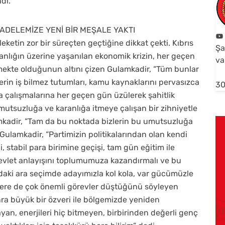
ndı.
DELEMİZE YENİ BİR MEŞALE YAKTI
etin zor bir süreçten geçtiğine dikkat çekti. Kıbrıs
Şa
lığın üzerine yaşanılan ekonomik krizin, her geçen
va
ekte olduğunun altını çizen Gulamkadir, “Tüm bunlar
rin iş bilmez tutumları, kamu kaynaklarını pervasızca
30
a çalışmalarına her geçen gün üzülerek şahitlik
umutsuzluğa ve karanlığa itmeye çalışan bir zihniyetle
mkadir, “Tam da bu noktada bizlerin bu umutsuzluğa
ulamkadir, “Partimizin politikalarından olan kendi
 stabil para birimine geçişi, tam gün eğitim ile
 devlet anlayışını toplumumuza kazandırmalı ve bu
’daki ara seçimde adayımızla kol kola, var gücümüzle
ençlere de çok önemli görevler düştüğünü söyleyen
ra büyük bir özveri ile bölgemizde yeniden
n, enerjileri hiç bitmeyen, birbirinden değerli genç