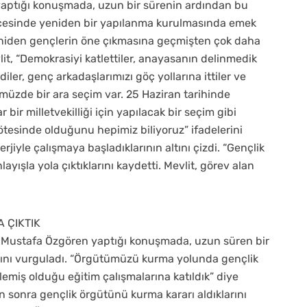
 yaptığı konuşmada, uzun bir sürenin ardından bu
çesinde yeniden bir yapılanma kurulmasında emek
yeniden gençlerin öne çıkmasına geçmişten çok daha
t, “Demokrasiyi katlettiler, anayasanın delinmedik
iler, genç arkadaşlarımızı göç yollarına ittiler ve
müzde bir ara seçim var. 25 Haziran tarihinde
bir milletvekilliği için yapılacak bir seçim gibi
esinde olduğunu hepimiz biliyoruz” ifadelerini
rjiyle çalışmaya başladıklarının altını çizdi. “Gençlik
yışla yola çıktıklarını kaydetti. Mevlit, görev alan
 ÇIKTIK
ı Mustafa Özgören yaptığı konuşmada, uzun süren bir
rını vurguladı. “Örgütümüzü kurma yolunda gençlik
emiş olduğu eğitim çalışmalarına katıldık” diye
 sonra gençlik örgütünü kurma kararı aldıklarını