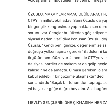
yoldaşlarıma, mücadelemize yeni bir meşale ya
ÖZUSLU: MAKAMLAR AMAÇ DEĞİL ARAÇTIR,
CTP’nin milletvekili adayı Sami Özuslu da y
bir gençlik kongresinde yapmaktan son derec
sorunu var. Gençler bu ülkeden göç ediyor, 
siyasal nedeni var” diye konuşan Özuslu, do
Özuslu, “Kendi benliğimize, değerlerimize sah
doğruya yelken açmak gerekir” ifadelerini ku
örgütün hem Güzelyurt’a hem de CTP‘ye yeni
de siyasi partiler de makamlar da gelip geçic
kalıcıdır ne de amaçtır. Olması gereken, o ar
kabul edilebilir bir çözüme ulaşmaktır” dedi
sonlandırdı: “Başak bir tohumdur, toprağa se
yıl başaklar göğe doğru boy atar. Siz, bugün
MEVLİT: GENÇLERİN ÖNE ÇIKMASINA HER Z