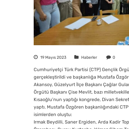
19 Mayıs 2023
Haberler
0
Cumhuriyetçi Türk Partisi (CTP) Gençlik Örgü
gerçekleştirildi ve başkanlığa Mustafa Özgö
Akansoy, Güzelyurt İlçe Başkanı Çağlar Gulam
Örgütü Başkanı Çise Mevlit, bazı milletvekill
Kısaoğlu’nun yaptığı kongrede, Divan Sekret
yaptı. Mustafa Özgören başkanlığındaki CTP 
isimlerden oluştu:
Irmak Beydilli, Saner Ergiden, Arda Kadir 