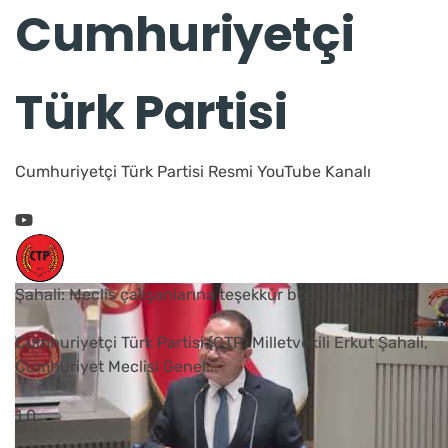
Cumhuriyetçi
Türk Partisi
Cumhuriyetçi Türk Partisi Resmi YouTube Kanalı
Şahali: Meclis çalışanlarına teşekkür borcumuz vardır
Cumhuriyetçi Türk Partisi (CTP) Milletvekili Erkut Şahali,
Cumhuriyet Meclisi Genel
...
1
0