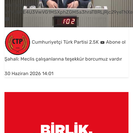
YouTube Videosu
VVVUNXE4U3VwVG1MSXphZGM5a3hraTBRLjRjc29yeTNXe
Cumhuriyetçi Türk Partisi
2.5K
Abone ol
Şahali: Meclis çalışanlarına teşekkür borcumuz vardır
30 Haziran 2026 14:01