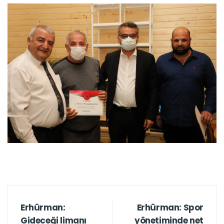
Erhürman:
Erhürman: Spor
Gideceği limanı
yönetiminde net