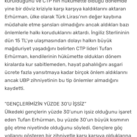
kurulduğunu ve CTP’nin hükümette olduğu dönemde
yine bir döviz kriziyle karşı karşıya kaldıklarını aktaran
Erhürman, ülke olarak Türk Lirası’nın değer kaybına
müdahale etme şansları olmadığını ancak aldıkları bazı
önlemlerle halkı koruduklarını aktardı. İngiliz Sterlininin
dün 15 TL’ye ulaşmasından dolayı halkın büyük
mağduriyet yaşadığını belirten CTP lideri Tufan
Erhürman, kendilerinin hükümette oldukları dönem
kiralarda kur sabitlemeden, hayat pahalılığını asgari
ücrete fazla yansıtmaya kadar birçok önlem aldıklarını
ancak UBP zihniyetinin bu tip önlemler almadığını
kaydetti.
“GENÇLERİMİZİN YÜZDE 30’U İŞSİZ”
Ülkedeki gençlerin yüzde 30’unun işsiz olduğunu işaret
eden Tufan Erhürman, bu yüzde 30’un büyük kısmının
göç etme niyetinde olduğunu söyledi. Gençlere göç
yollarını gösteren bir zihniyetle karşı karşıya olduklarına